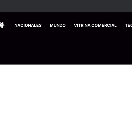
 se suma a la economía circular
HOME
NACIONALES
MUNDO
VITRINA COMERCIAL
TE