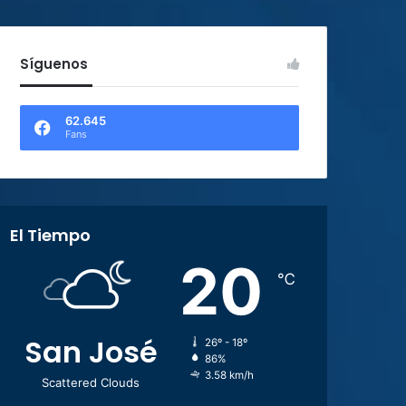
Síguenos
62.645
Fans
El Tiempo
20
℃
San José
26º - 18º
86%
3.58 km/h
Scattered Clouds