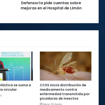
Defensoría pide cuentas sobre
Limón
mejoras en el Hospital de Limón
plástica se suma a
CCSS inicia distribución de
a circular
medicamento contra
enfermedad transmitida por
as
picaduras de insectos
Hace 10 horas