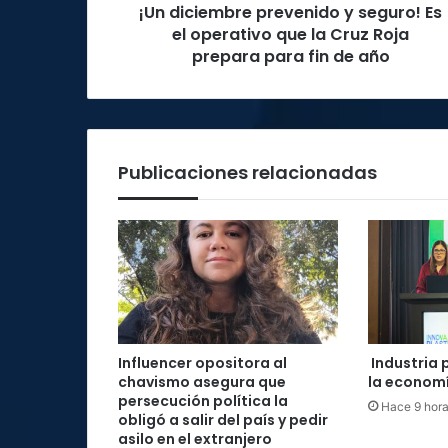
¡Un diciembre prevenido y seguro! Es
la
Cruz
el operativo que la Cruz Roja
Roja
prepara para fin de año
prepara
para
fin
de
año
Publicaciones relacionadas
Influencer opositora al
Industria 
chavismo asegura que
la economí
persecución política la
Hace 9 hor
obligó a salir del país y pedir
asilo en el extranjero