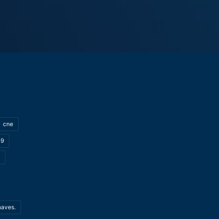
cne
19
haves.