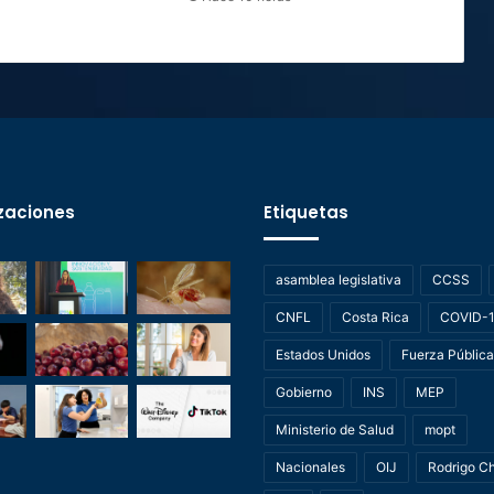
zaciones
Etiquetas
asamblea legislativa
CCSS
CNFL
Costa Rica
COVID-
Estados Unidos
Fuerza Pública
Gobierno
INS
MEP
Ministerio de Salud
mopt
Nacionales
OIJ
Rodrigo C