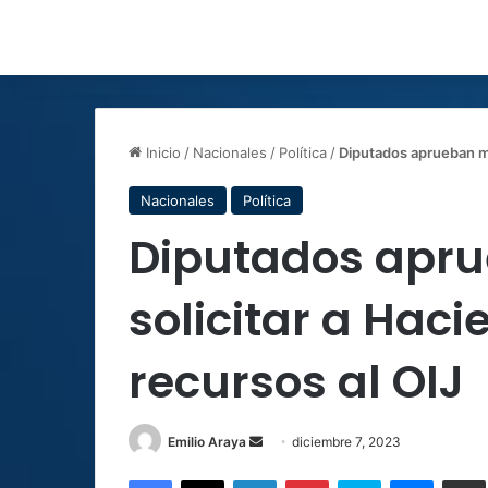
Inicio
/
Nacionales
/
Política
/
Diputados aprueban mo
Nacionales
Política
Diputados apr
solicitar a Hac
recursos al OIJ
Send
Emilio Araya
diciembre 7, 2023
an
Facebook
X
LinkedIn
Pinterest
Skype
Messen
C