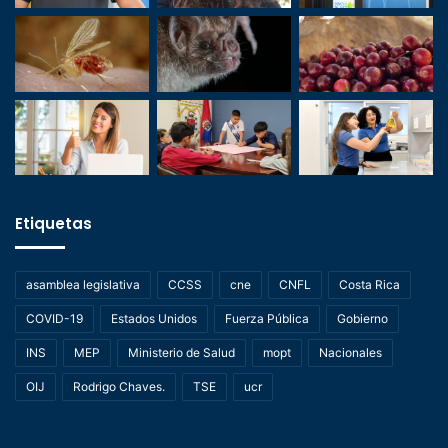
Etiquetas
asamblea legislativa
CCSS
cne
CNFL
Costa Rica
COVID-19
Estados Unidos
Fuerza Pública
Gobierno
INS
MEP
Ministerio de Salud
mopt
Nacionales
OIJ
Rodrigo Chaves.
TSE
ucr