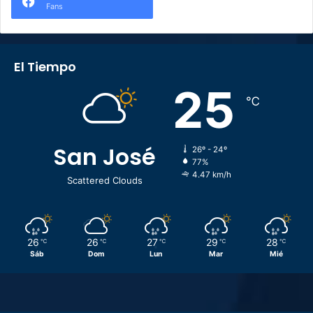
Fans
El Tiempo
25
℃
San José
26º - 24º
77%
4.47 km/h
Scattered Clouds
26
26
27
29
28
℃
℃
℃
℃
℃
Sáb
Dom
Lun
Mar
Mié