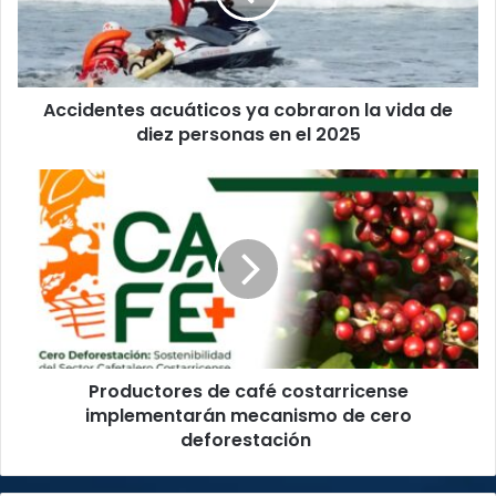
vida
de
diez
personas
Accidentes acuáticos ya cobraron la vida de
en
el
diez personas en el 2025
2025
Productores
de
café
costarricense
implementarán
mecanismo
de
cero
deforestación
Productores de café costarricense
implementarán mecanismo de cero
deforestación