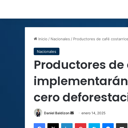
Inicio
/
Nacionales
/
Productores de café costarri
Nacionales
Productores de 
implementarán
cero deforesta
Send
Daniel Baldizon
enero 14, 2025
an
Facebook
X
LinkedIn
Pinterest
Skype
Messen
C
email