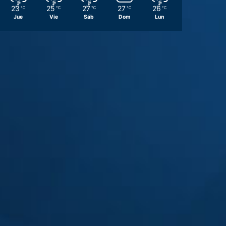
23
25
27
27
26
℃
℃
℃
℃
℃
Jue
Vie
Sáb
Dom
Lun