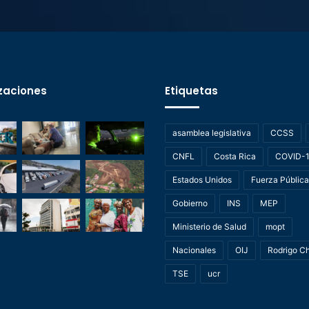
zaciones
Etiquetas
asamblea legislativa
CCSS
CNFL
Costa Rica
COVID-
Estados Unidos
Fuerza Pública
Gobierno
INS
MEP
Ministerio de Salud
mopt
Nacionales
OIJ
Rodrigo C
TSE
ucr