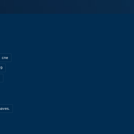
cne
19
haves.