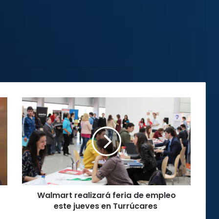
Walmart
realizará
feria
de
empleo
este
jueves
en
Turrúcares
Walmart realizará feria de empleo
este jueves en Turrúcares