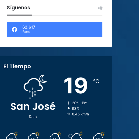
Síguenos
62.617
Fans
El Tiempo
19
℃
San José
20º - 19º
93%
0.45 km/h
Rain