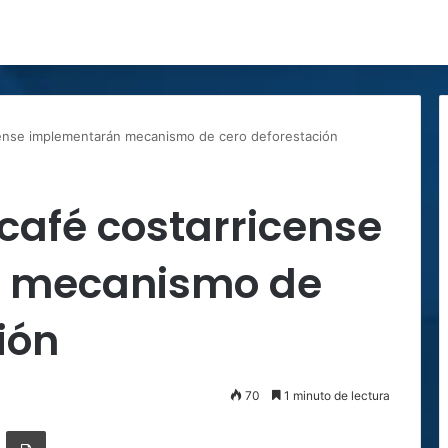
cense implementarán mecanismo de cero deforestación
café costarricense
 mecanismo de
ción
70
1 minuto de lectura
ger
ompartir por correo electrónico
Imprimir