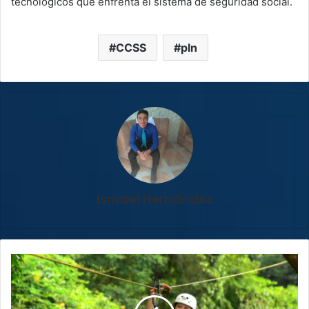
tecnológicos que enfrenta el sistema de seguridad social.
CCSS
pln
Ismael Hernández
Canatur
considera
positivo
proyecto