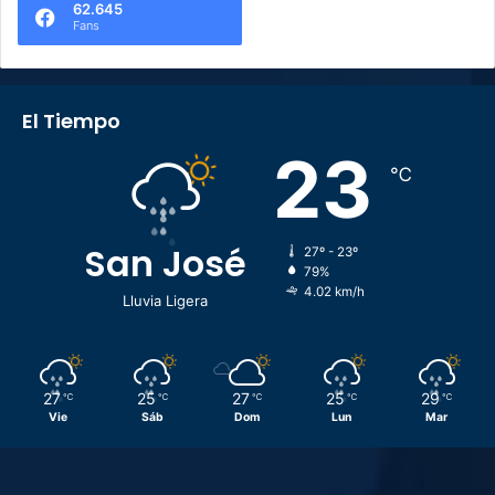
62.645
Fans
El Tiempo
23
℃
San José
27º - 23º
79%
4.02 km/h
Lluvia Ligera
27
25
27
25
29
℃
℃
℃
℃
℃
Vie
Sáb
Dom
Lun
Mar