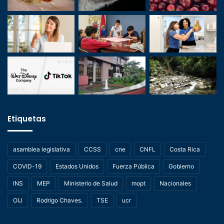
Etiquetas
asamblea legislativa
CCSS
cne
CNFL
Costa Rica
COVID-19
Estados Unidos
Fuerza Pública
Gobierno
INS
MEP
Ministerio de Salud
mopt
Nacionales
OIJ
Rodrigo Chaves.
TSE
ucr