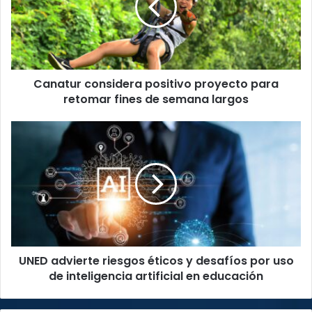
para
retomar
fines
de
semana
Canatur considera positivo proyecto para
largos
retomar fines de semana largos
UNED
advierte
riesgos
éticos
y
desafíos
por
uso
de
UNED advierte riesgos éticos y desafíos por uso
inteligencia
artificial
de inteligencia artificial en educación
en
educación