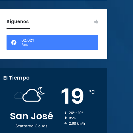
Síguenos
62.621
Fans
El Tiempo
19
℃
San José
20º - 19º
85%
2.68 km/h
Scattered Clouds