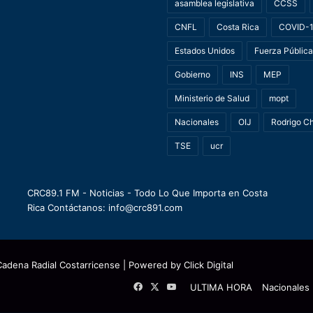
asamblea legislativa
CCSS
CNFL
Costa Rica
COVID-
Estados Unidos
Fuerza Pública
Gobierno
INS
MEP
Ministerio de Salud
mopt
Nacionales
OIJ
Rodrigo C
TSE
ucr
CRC89.1 FM - Noticias - Todo Lo Que Importa en Costa
Rica Contáctanos: info@crc891.com
Cadena Radial Costarricense
| Powered by
Click Digital
Facebook
X
YouTube
ULTIMA HORA
Nacionales