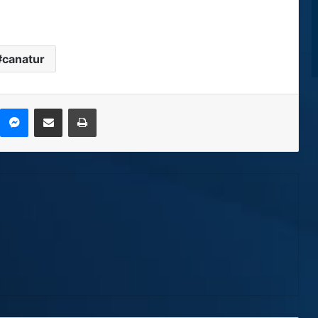
canatur
kype
Messenger
Compartir por correo electrónico
Imprimir