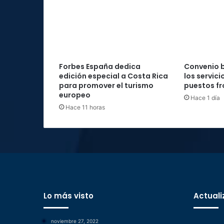
Forbes España dedica
Convenio b
edición especial a Costa Rica
los servici
para promover el turismo
puestos fr
europeo
Hace 1 día
Hace 11 horas
Lo más visto
Actuali
noviembre 27, 2022