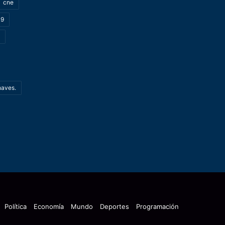
cne
19
haves.
Política
Economía
Mundo
Deportes
Programación