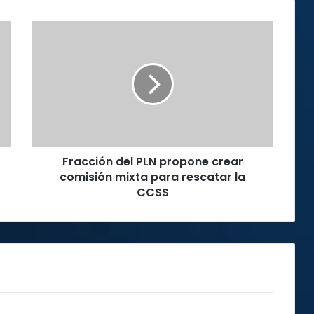
Fracción
del
PLN
propone
crear
comisión
mixta
para
rescatar
Fracción del PLN propone crear
la
CCSS
comisión mixta para rescatar la
CCSS