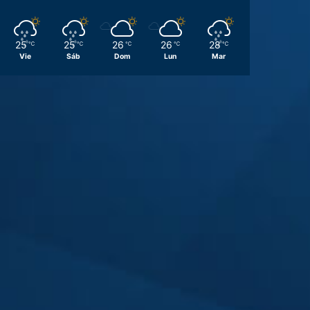
25
25
26
26
28
℃
℃
℃
℃
℃
Vie
Sáb
Dom
Lun
Mar