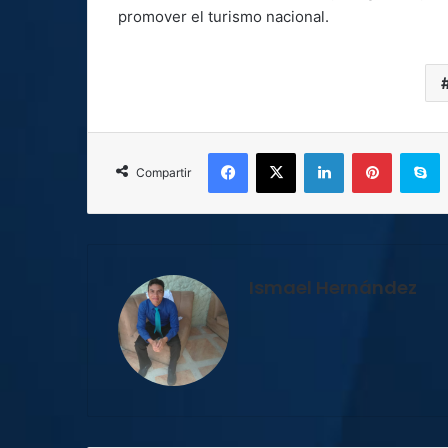
promover el turismo nacional.
Facebook
X
LinkedIn
Pinterest
S
Compartir
Ismael Hernández