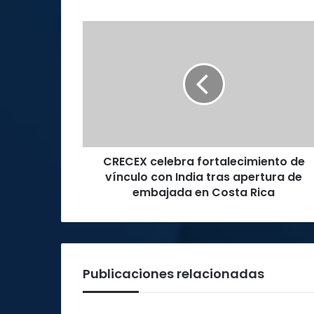
CRECEX
celebra
fortalecimiento
de
vínculo
con
India
tras
apertura
CRECEX celebra fortalecimiento de
de
embajada
vínculo con India tras apertura de
en
embajada en Costa Rica
Costa
Rica
Publicaciones relacionadas