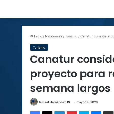
Inicio
/
Nacionales
/
Turismo
/
Canatur considera po
Turismo
Canatur conside
proyecto para r
semana largos
Send
Ismael Hernández
mayo 14, 2026
an
Facebook
X
LinkedIn
Pinterest
Skype
Messen
C