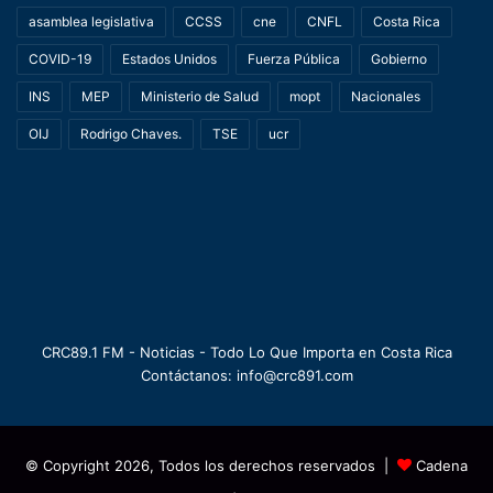
asamblea legislativa
CCSS
cne
CNFL
Costa Rica
COVID-19
Estados Unidos
Fuerza Pública
Gobierno
INS
MEP
Ministerio de Salud
mopt
Nacionales
OIJ
Rodrigo Chaves.
TSE
ucr
CRC89.1 FM - Noticias - Todo Lo Que Importa en Costa Rica
Contáctanos: info@crc891.com
© Copyright 2026, Todos los derechos reservados |
Cadena