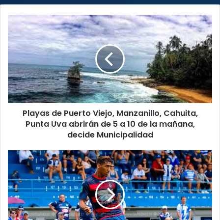
Playas
de
Puerto
Viejo,
Manzanillo,
Cahuita,
Punta
Uva
abrirán
Playas de Puerto Viejo, Manzanillo, Cahuita,
de
5
Punta Uva abrirán de 5 a 10 de la mañana,
a
decide Municipalidad
10
de
Sobreseimiento
la
de
mañana,
futbolista
decide
Marcel
Municipalidad
Hernández
en
caso