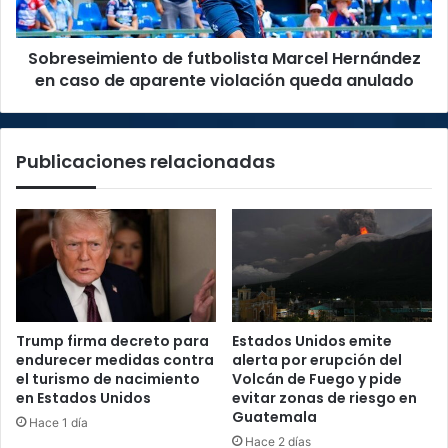
de
aparente
Sobreseimiento de futbolista Marcel Hernández
violación
queda
en caso de aparente violación queda anulado
anulado
Publicaciones relacionadas
Trump firma decreto para
Estados Unidos emite
endurecer medidas contra
alerta por erupción del
el turismo de nacimiento
Volcán de Fuego y pide
en Estados Unidos
evitar zonas de riesgo en
Guatemala
Hace 1 día
Hace 2 días