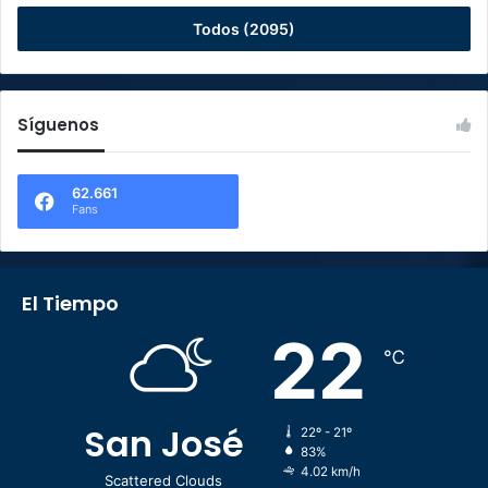
Todos (2095)
Síguenos
62.661
Fans
El Tiempo
22
℃
San José
22º - 21º
83%
4.02 km/h
Scattered Clouds