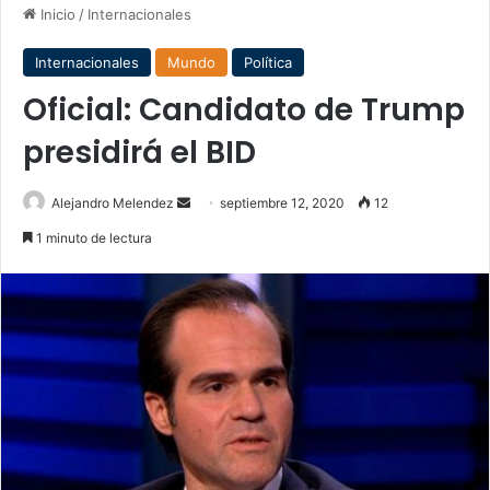
Inicio
/
Internacionales
Internacionales
Mundo
Política
Oficial: Candidato de Trump
presidirá el BID
Send
Alejandro Melendez
septiembre 12, 2020
12
an
1 minuto de lectura
email