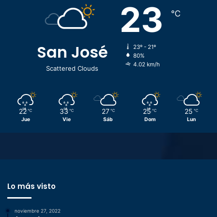
23
℃
San José
23º - 21º
80%
4.02 km/h
Scattered Clouds
22
33
27
25
25
℃
℃
℃
℃
℃
Jue
Vie
Sáb
Dom
Lun
Lo más visto
noviembre 27, 2022