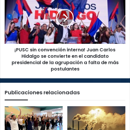
sin
convención
interna!
Juan
Carlos
Hidalgo
se
convierte
¡PUSC sin convención interna! Juan Carlos
en
el
Hidalgo se convierte en el candidato
candidato
presidencial de la agrupación a falta de más
presidencial
postulantes
de
la
agrupación
Publicaciones relacionadas
a
falta
de
más
postulantes