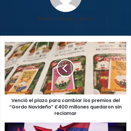
Beverly Rivera Leitón
Venció
el
plazo
para
cambiar
los
premios
del
“Gordo
Venció el plazo para cambiar los premios del
Navideño”
₡400
“Gordo Navideño” ₡400 millones quedaron sin
millones
reclamar
quedaron
sin
¡PUSC
reclamar