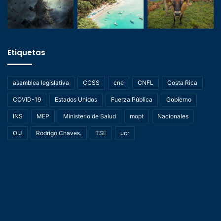
Etiquetas
asamblea legislativa
CCSS
cne
CNFL
Costa Rica
COVID-19
Estados Unidos
Fuerza Pública
Gobierno
INS
MEP
Ministerio de Salud
mopt
Nacionales
OIJ
Rodrigo Chaves.
TSE
ucr