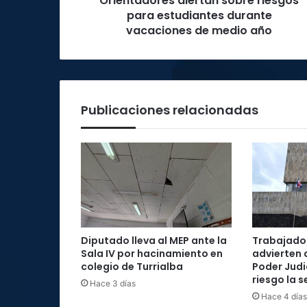
Orientadores alertan sobre riesgos
año
para estudiantes durante
vacaciones de medio año
Publicaciones relacionadas
Diputado lleva al MEP ante la
Trabajador
Sala IV por hacinamiento en
advierten 
colegio de Turrialba
Poder Judi
riesgo la 
Hace 3 días
Hace 4 días