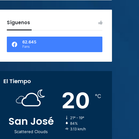
Síguenos
62.645
Fans
El Tiempo
20
℃
San José
21º - 19º
84%
3.13 km/h
Scattered Clouds