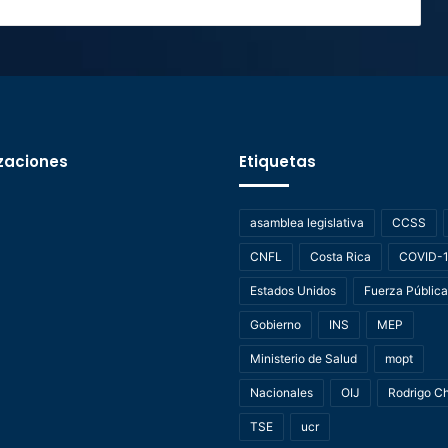
zaciones
Etiquetas
asamblea legislativa
CCSS
CNFL
Costa Rica
COVID-
Estados Unidos
Fuerza Pública
Gobierno
INS
MEP
Ministerio de Salud
mopt
Nacionales
OIJ
Rodrigo C
TSE
ucr