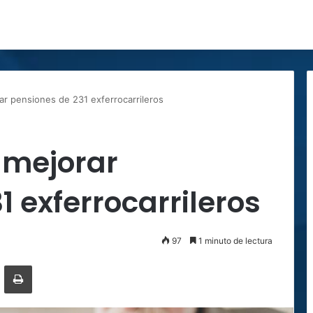
r pensiones de 231 exferrocarrileros
 mejorar
1 exferrocarrileros
97
1 minuto de lectura
ger
ompartir por correo electrónico
Imprimir