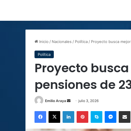
Inicio
/
Nacionales
/
Política
/
Proyecto busca mejora
Política
Proyecto busca
pensiones de 23
Send
Emilio Araya
julio 3, 2026
an
Facebook
X
LinkedIn
Pinterest
Skype
Messen
C
email