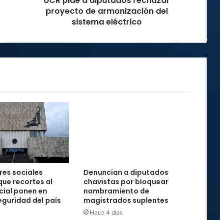
UCR pide a diputados rechazar
eléctrico
proyecto de armonización del
sistema eléctrico
es sociales
Denuncian a diputados
que recortes al
chavistas por bloquear
cial ponen en
nombramiento de
seguridad del país
magistrados suplentes
Hace 4 días