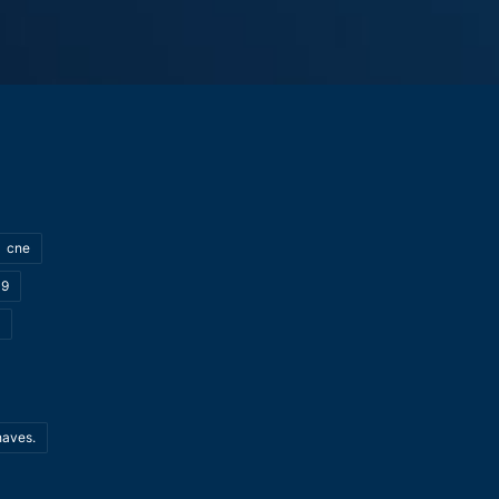
cne
19
haves.