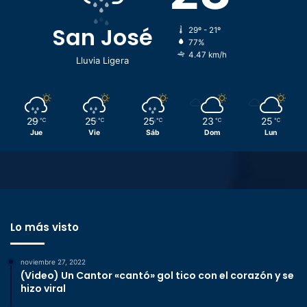
San José
29º - 21º
77%
4.47 km/h
Lluvia Ligera
29
25
25
23
25
℃
℃
℃
℃
℃
Jue
Vie
Sáb
Dom
Lun
Lo más visto
noviembre 27, 2022
(Video) Un Cantor «cantó» gol tico con el corazón y se
hizo viral