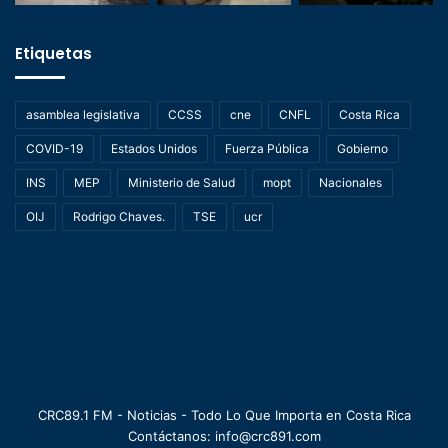
Etiquetas
asamblea legislativa
CCSS
cne
CNFL
Costa Rica
COVID-19
Estados Unidos
Fuerza Pública
Gobierno
INS
MEP
Ministerio de Salud
mopt
Nacionales
OIJ
Rodrigo Chaves.
TSE
ucr
CRC89.1 FM - Noticias - Todo Lo Que Importa en Costa Rica
Contáctanos: info@crc891.com