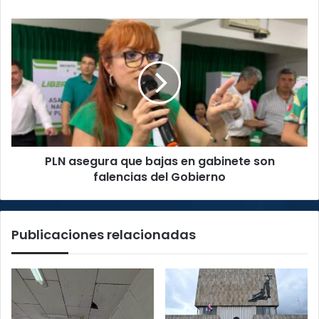
PLN
asegura
que
bajas
en
gabinete
son
falencias
del
PLN asegura que bajas en gabinete son
Gobierno
falencias del Gobierno
Publicaciones relacionadas