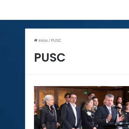
Inicio
/
PUSC
PUSC