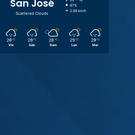
San José
26º - 18º
87%
2.68 km/h
Scattered Clouds
26
26
28
25
29
℃
℃
℃
℃
℃
Vie
Sáb
Dom
Lun
Mar