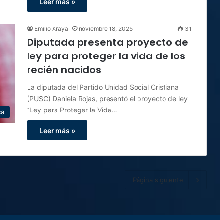
Leer más »
Emilio Araya
noviembre 18, 2025
31
Diputada presenta proyecto de
ley para proteger la vida de los
recién nacidos
La diputada del Partido Unidad Social Cristiana
(PUSC) Daniela Rojas, presentó el proyecto de ley
“Ley para Proteger la Vida…
ca
Leer más »
Página siguiente