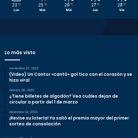
23
25
29
27
28
℃
℃
℃
℃
℃
Lun
Mar
Mié
Jue
Vie
Lo más visto
noviembre 27, 2022
(Video) Un Cantor «cantó» gol tico con el corazón y se
hizo viral
febrero 26, 2022
¿Tiene billetes de algodón? Vea cuáles dejan de
circular a partir del 1 de marzo
diciembre 24, 2022
¡Revise su lotería! Ya salió el premio mayor del primer
sorteo de consolación