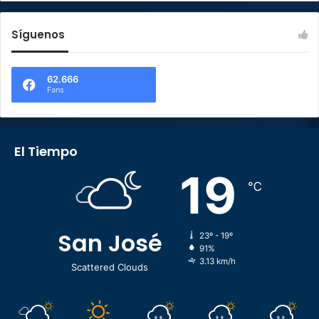
Síguenos
62.666
Fans
El Tiempo
19
℃
San José
23º - 19º
91%
3.13 km/h
Scattered Clouds