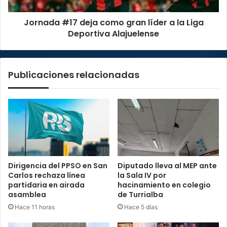
Liga
Jornada #17 deja como gran líder a la Liga
Deportiva
Alajuelense
Deportiva Alajuelense
Publicaciones relacionadas
Dirigencia del PPSO en San
Diputado lleva al MEP ante
Carlos rechaza línea
la Sala IV por
partidaria en airada
hacinamiento en colegio
asamblea
de Turrialba
Hace 11 horas
Hace 5 días