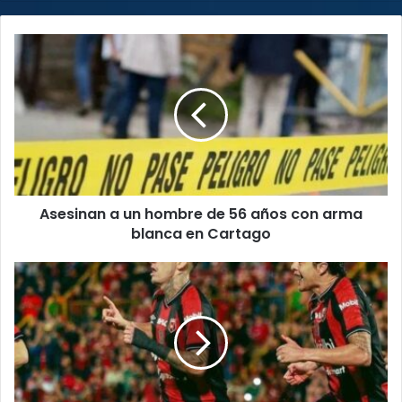
Asesinan
a
un
hombre
de
56
años
con
arma
Asesinan a un hombre de 56 años con arma
blanca
en
blanca en Cartago
Cartago
Jornada
#17
deja
como
gran
líder
a
la