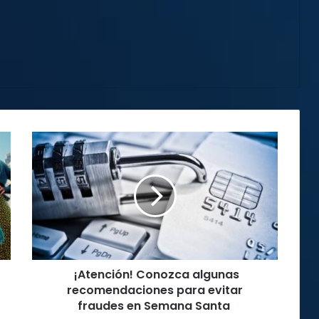
¡Atención!
Conozca
algunas
recomendaciones
para
evitar
fraudes
en
Semana
¡Atención! Conozca algunas
Santa
recomendaciones para evitar
fraudes en Semana Santa