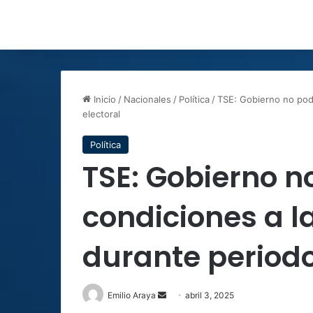
Inicio
/
Nacionales
/
Política
/
TSE: Gobierno no podr
electoral
Política
TSE: Gobierno n
condiciones a la
durante periodo
Send
Emilio Araya
abril 3, 2025
an