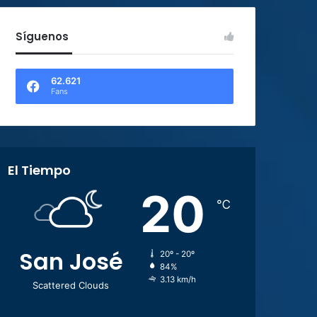
Síguenos
62.621
Fans
El Tiempo
20
℃
San José
20º - 20º
84%
3.13 km/h
Scattered Clouds