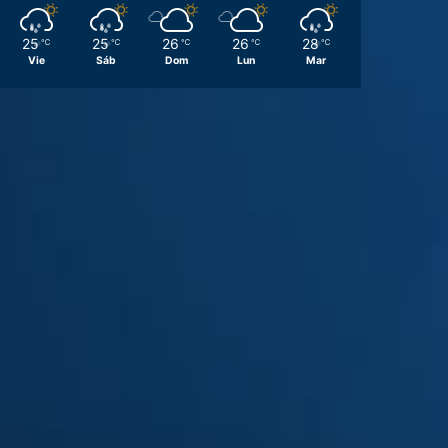
25
25
26
26
28
℃
℃
℃
℃
℃
Vie
Sáb
Dom
Lun
Mar