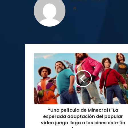
Sitio
web
“Una
película
de
Minecraft”La
esperada
adaptación
del
popular
video
“Una película de Minecraft”La
juego
llega
esperada adaptación del popular
a
video juego llega a los cines este fin
los