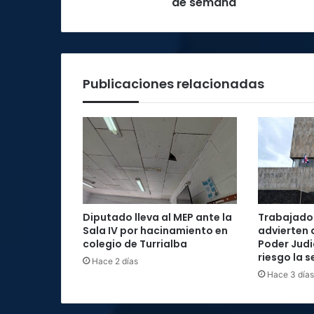
de semana
cines
este
fin
de
semana
Publicaciones relacionadas
Diputado lleva al MEP ante la
Trabajador
Sala IV por hacinamiento en
advierten 
colegio de Turrialba
Poder Judi
riesgo la 
Hace 2 días
Hace 3 días