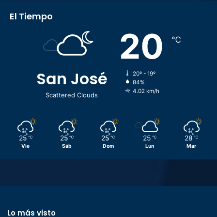
El Tiempo
20
℃
San José
20º - 19º
84%
4.02 km/h
Scattered Clouds
25
25
25
25
28
℃
℃
℃
℃
℃
Vie
Sáb
Dom
Lun
Mar
Lo más visto