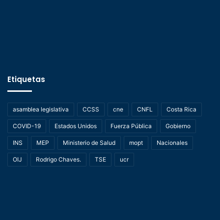
Etiquetas
asamblea legislativa
CCSS
cne
CNFL
Costa Rica
COVID-19
Estados Unidos
Fuerza Pública
Gobierno
INS
MEP
Ministerio de Salud
mopt
Nacionales
OIJ
Rodrigo Chaves.
TSE
ucr