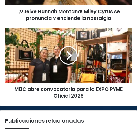
enciende
¡Vuelve Hannah Montana! Miley Cyrus se
la
nostalgia
pronuncia y enciende la nostalgia
MEIC
abre
convocatoria
para
la
EXPO
PYME
Oficial
2026
MEIC abre convocatoria para la EXPO PYME
Oficial 2026
Publicaciones relacionadas