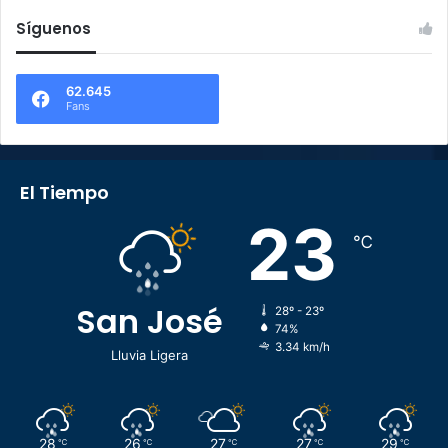
Síguenos
62.645
Fans
El Tiempo
23
℃
San José
28º - 23º
74%
3.34 km/h
Lluvia Ligera
28
26
27
27
29
℃
℃
℃
℃
℃