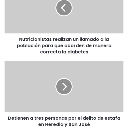
llamado
a
la
población
para
que
Nutricionistas realizan un llamado a la
aborden
de
población para que aborden de manera
manera
correcta la diabetes
correcta
la
Detienen
diabetes
a
tres
personas
por
el
delito
de
estafa
Detienen a tres personas por el delito de estafa
en
Heredia
en Heredia y San José