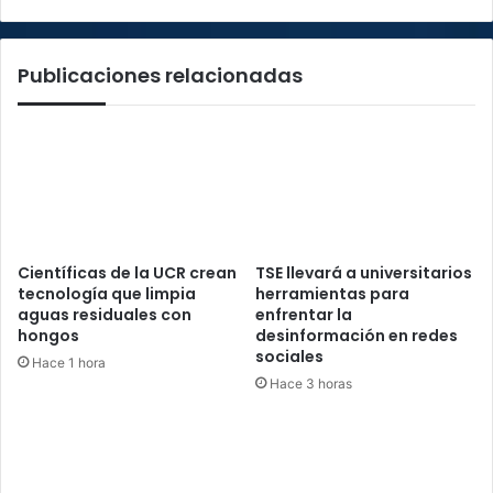
y
San
José
Publicaciones relacionadas
Científicas de la UCR crean
TSE llevará a universitarios
tecnología que limpia
herramientas para
aguas residuales con
enfrentar la
hongos
desinformación en redes
sociales
Hace 1 hora
Hace 3 horas