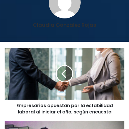
Claudia González Rojas
Empresarios
apuestan
por
la
estabilidad
laboral
al
iniciar
el
Empresarios apuestan por la estabilidad
año,
según
laboral al iniciar el año, según encuesta
encuesta
Educación