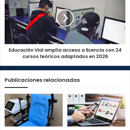
Vial
amplía
acceso
a
licencia
con
24
cursos
Educación Vial amplía acceso a licencia con 24
teóricos
adaptados
cursos teóricos adaptados en 2026
en
2026
Publicaciones relacionadas