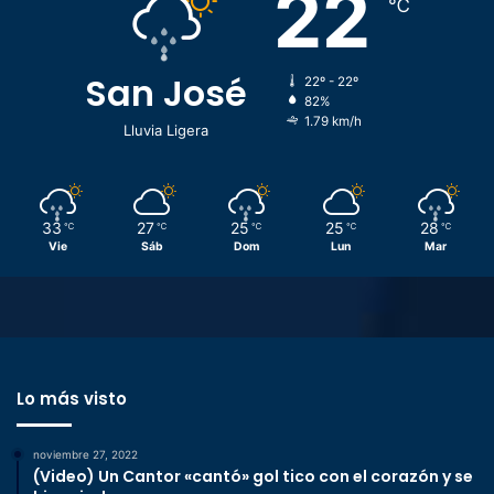
22
℃
San José
22º - 22º
82%
1.79 km/h
Lluvia Ligera
33
27
25
25
28
℃
℃
℃
℃
℃
Vie
Sáb
Dom
Lun
Mar
Lo más visto
noviembre 27, 2022
(Video) Un Cantor «cantó» gol tico con el corazón y se