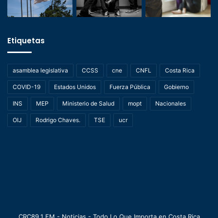
Etiquetas
asamblea legislativa
CCSS
cne
CNFL
Costa Rica
COVID-19
Estados Unidos
Fuerza Pública
Gobierno
INS
MEP
Ministerio de Salud
mopt
Nacionales
OIJ
Rodrigo Chaves.
TSE
ucr
CRC89.1 FM - Noticias - Todo Lo Que Importa en Costa Rica