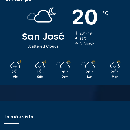
20
℃
San José
20º - 19º
85%
3.13 km/h
Scattered Clouds
25
25
26
26
28
℃
℃
℃
℃
℃
Vie
Sáb
Dom
Lun
Mar
Lo más visto