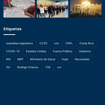
Etiquetas
asamblea legislativa
CCSS
cne
CNFL
Costa Rica
COVID-19
Estados Unidos
Fuerza Pública
Gobierno
INS
MEP
Ministerio de Salud
mopt
Nacionales
OIJ
Rodrigo Chaves.
TSE
ucr