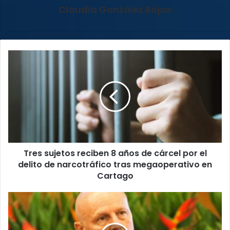
Claudia González Rojas
Tres
sujetos
reciben
8
años
de
cárcel
por
el
Tres sujetos reciben 8 años de cárcel por el
delito
de
delito de narcotráfico tras megaoperativo en
narcotráfico
Cartago
tras
megaoperativo
TSE
en
elimina
Cartago
credencial
de