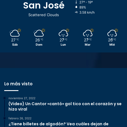
San José
27º - 19º
89%
3.58 km/h
Scattered Clouds
27
26
27
27
26
℃
℃
℃
℃
℃
Sáb
Dom
Lun
Mar
Mié
Lo más visto
noviembre 27, 2022
(Video) Un Cantor «cantó» gol tico con el corazón y se
hizo viral
febrero 26, 2022
¿Tiene billetes de algodón? Vea cuáles dejan de