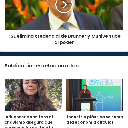
Brunner
y
Munive
sube
al
TSE elimina credencial de Brunner y Munive sube
poder
al poder
Publicaciones relacionadas
Influencer opositora al
Industria plástica se suma
chavismo asegura que
a la economía circular
persecución política la