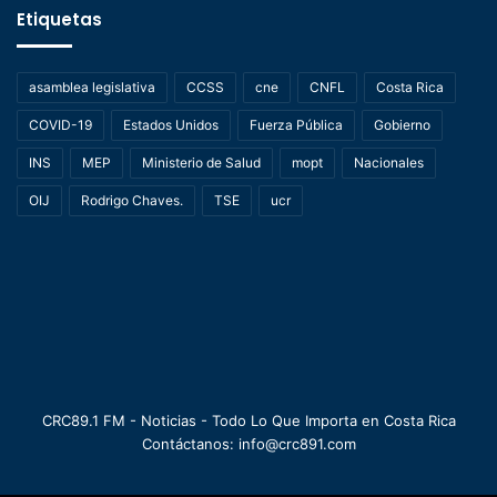
Etiquetas
asamblea legislativa
CCSS
cne
CNFL
Costa Rica
COVID-19
Estados Unidos
Fuerza Pública
Gobierno
INS
MEP
Ministerio de Salud
mopt
Nacionales
OIJ
Rodrigo Chaves.
TSE
ucr
CRC89.1 FM - Noticias - Todo Lo Que Importa en Costa Rica
Contáctanos: info@crc891.com