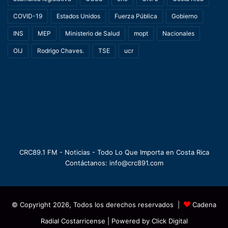
COVID-19
Estados Unidos
Fuerza Pública
Gobierno
INS
MEP
Ministerio de Salud
mopt
Nacionales
OIJ
Rodrigo Chaves.
TSE
ucr
CRC89.1 FM - Noticias - Todo Lo Que Importa en Costa Rica
Contáctanos: info@crc891.com
© Copyright 2026, Todos los derechos reservados |
Cadena
Radial Costarricense
| Powered by
Click Digital