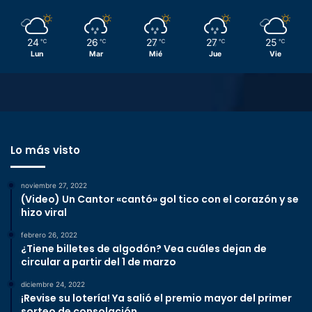
24
26
27
27
25
℃
℃
℃
℃
℃
Lun
Mar
Mié
Jue
Vie
Lo más visto
noviembre 27, 2022
(Video) Un Cantor «cantó» gol tico con el corazón y se
hizo viral
febrero 26, 2022
¿Tiene billetes de algodón? Vea cuáles dejan de
circular a partir del 1 de marzo
diciembre 24, 2022
¡Revise su lotería! Ya salió el premio mayor del primer
sorteo de consolación