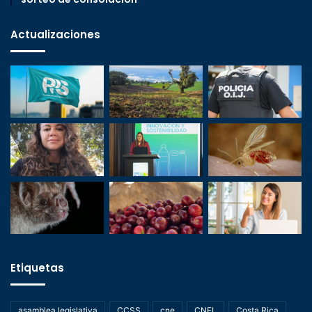
Actualizaciones
Etiquetas
asamblea legislativa
CCSS
cne
CNFL
Costa Rica