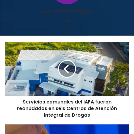
Luis Ovidio Vargas
Sitio
web
Servicios
comunales
del
IAFA
fueron
reanudados
en
seis
Centros
Servicios comunales del IAFA fueron
de
Atención
reanudados en seis Centros de Atención
Integral
Integral de Drogas
de
Drogas
República
Dominicana