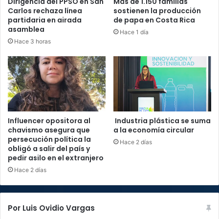
Dirigencia del PPSO en San
Más de 1.150 familias
Carlos rechaza línea
sostienen la producción
partidaria en airada
de papa en Costa Rica
asamblea
Hace 1 día
Hace 3 horas
Influencer opositora al
Industria plástica se suma
chavismo asegura que
a la economía circular
persecución política la
Hace 2 días
obligó a salir del país y
pedir asilo en el extranjero
Hace 2 días
Por Luis Ovidio Vargas