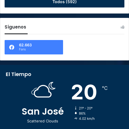
Todos (592)
Síguenos
62.663
Fans
El Tiempo
20
℃
San José
21º - 20º
86%
4.02 km/h
Scattered Clouds