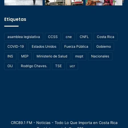
Etiquetas
asamblea legislativa
CCSS
cne
CNFL
Costa Rica
COVID-19
Estados Unidos
Fuerza Pública
Gobierno
INS
MEP
Ministerio de Salud
mopt
Nacionales
OIJ
Rodrigo Chaves.
TSE
ucr
CRC89.1 FM - Noticias - Todo Lo Que Importa en Costa Rica