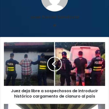
Jose Daniel Sandoval
Sitio
web
Juez
deja
libre
a
sospechosos
de
introducir
histórico
cargamento
Juez deja libre a sospechosos de introducir
de
cianuro
histórico cargamento de cianuro al país
al
país
¡Atención