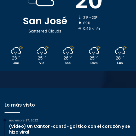
20
San José
21º - 20º
89%
0.45 km/h
Scattered Clouds
23
25
26
25
28
℃
℃
℃
℃
℃
Jue
Vie
Sáb
Dom
Lun
Lo más visto
noviembre 27, 2022
(Video) Un Cantor «cantó» gol tico con el corazón y se
hizo viral