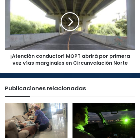
conductor!
MOPT
abrirá
por
primera
vez
vías
marginales
¡Atención conductor! MOPT abrirá por primera
en
Circunvalación
vez vías marginales en Circunvalación Norte
Norte
Publicaciones relacionadas