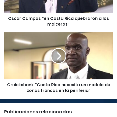
a
los
maiceros”
Oscar Campos “en Costa Rica quebraron a los
maiceros”
Cruickshank
“Costa
Rica
necesita
un
modelo
de
zonas
francas
Cruickshank “Costa Rica necesita un modelo de
en
la
zonas francas en la periferia”
periferia”
Publicaciones relacionadas