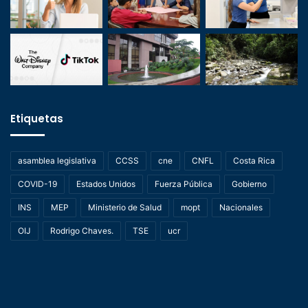
Etiquetas
asamblea legislativa
CCSS
cne
CNFL
Costa Rica
COVID-19
Estados Unidos
Fuerza Pública
Gobierno
INS
MEP
Ministerio de Salud
mopt
Nacionales
OIJ
Rodrigo Chaves.
TSE
ucr