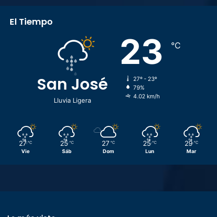
El Tiempo
23
℃
San José
27º - 23º
79%
4.02 km/h
Lluvia Ligera
27
25
27
25
29
℃
℃
℃
℃
℃
Vie
Sáb
Dom
Lun
Mar