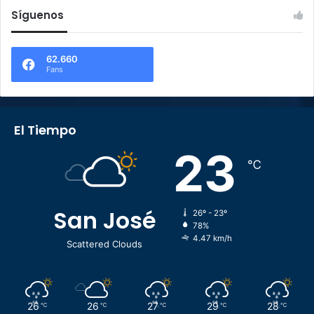
Síguenos
62.660
Fans
El Tiempo
23
℃
San José
26º - 23º
78%
4.47 km/h
Scattered Clouds
26
26
27
29
28
℃
℃
℃
℃
℃