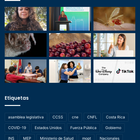
Etiquetas
asamblea legislativa
CCSS
cne
CNFL
Costa Rica
COVID-19
Estados Unidos
Fuerza Pública
Gobierno
INS
MEP
Ministerio de Salud
mopt
Nacionales