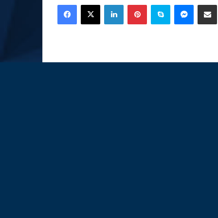
Facebook
X
LinkedIn
Pinterest
Skype
Messen
C
email