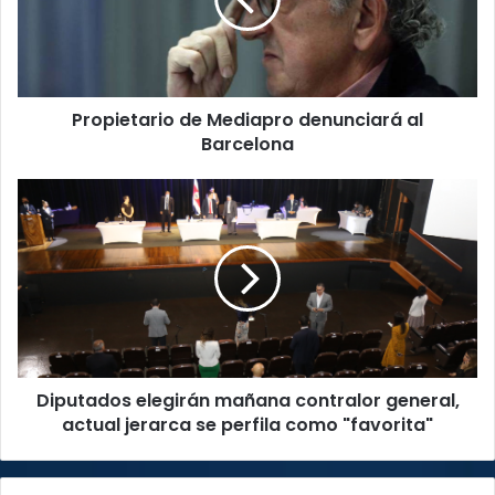
al
Barcelona
Propietario de Mediapro denunciará al
Barcelona
Diputados
elegirán
mañana
contralor
general,
actual
jerarca
se
perfila
Diputados elegirán mañana contralor general,
como
"favorita"
actual jerarca se perfila como "favorita"