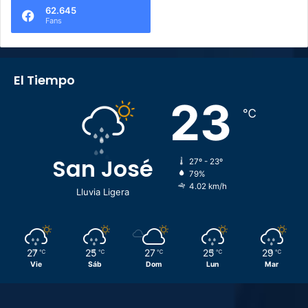
62.645
Fans
El Tiempo
23
℃
San José
27º - 23º
79%
4.02 km/h
Lluvia Ligera
27
25
27
25
29
℃
℃
℃
℃
℃
Vie
Sáb
Dom
Lun
Mar