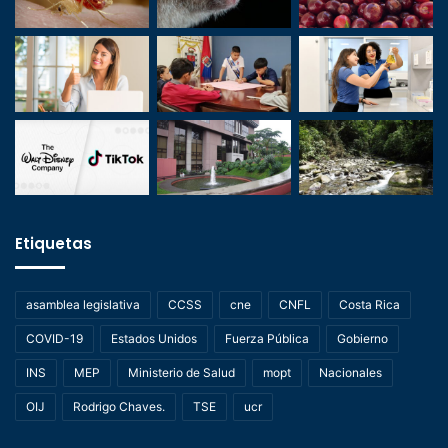
Etiquetas
asamblea legislativa
CCSS
cne
CNFL
Costa Rica
COVID-19
Estados Unidos
Fuerza Pública
Gobierno
INS
MEP
Ministerio de Salud
mopt
Nacionales
OIJ
Rodrigo Chaves.
TSE
ucr