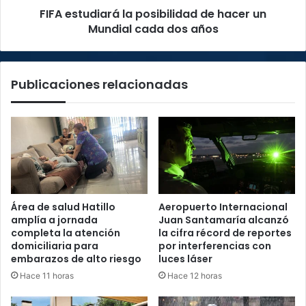
FIFA estudiará la posibilidad de hacer un
dos
años
Mundial cada dos años
Publicaciones relacionadas
Área de salud Hatillo
Aeropuerto Internacional
amplía a jornada
Juan Santamaría alcanzó
completa la atención
la cifra récord de reportes
domiciliaria para
por interferencias con
embarazos de alto riesgo
luces láser
Hace 11 horas
Hace 12 horas