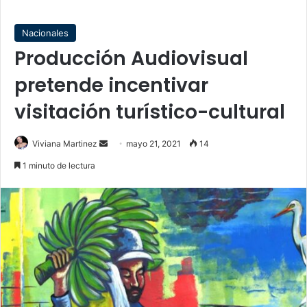
Nacionales
Producción Audiovisual
pretende incentivar
visitación turístico-cultural
Send
Viviana Martinez
mayo 21, 2021
14
an
1 minuto de lectura
email