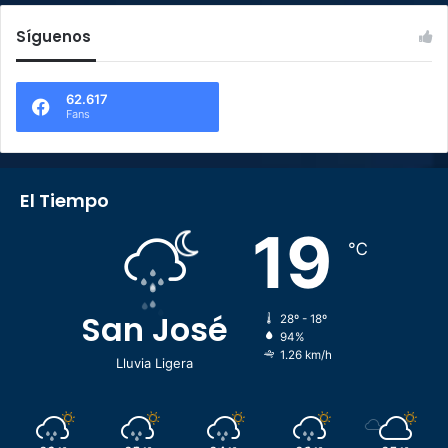
Síguenos
62.617
Fans
El Tiempo
19
℃
San José
28º - 18º
94%
1.26 km/h
Lluvia Ligera