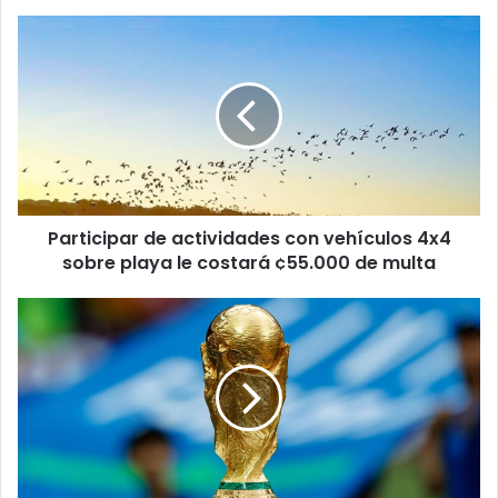
Participar
de
actividades
con
vehículos
4x4
sobre
playa
le
Participar de actividades con vehículos 4x4
costará
¢55.000
sobre playa le costará ¢55.000 de multa
de
multa
FIFA
estudiará
la
posibilidad
de
hacer
un
Mundial
cada