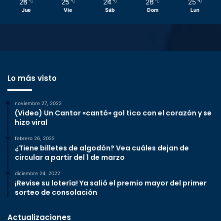
28
25
24
26
25
℃
℃
℃
℃
℃
Jue
Vie
Sáb
Dom
Lun
Lo más visto
noviembre 27, 2022
(Video) Un Cantor «cantó» gol tico con el corazón y se
hizo viral
febrero 26, 2022
¿Tiene billetes de algodón? Vea cuáles dejan de
circular a partir del 1 de marzo
diciembre 24, 2022
¡Revise su lotería! Ya salió el premio mayor del primer
sorteo de consolación
Actualizaciones