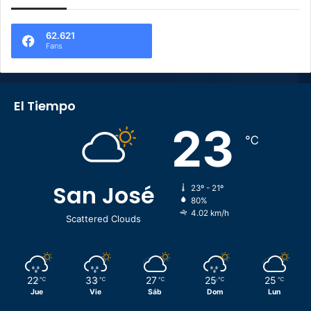
62.621
Fans
El Tiempo
23
℃
San José
23º - 21º
80%
4.02 km/h
Scattered Clouds
22
33
27
25
25
℃
℃
℃
℃
℃
Jue
Vie
Sáb
Dom
Lun