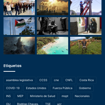
Etiquetas
asamblea legislativa
CCSS
cne
CNFL
Costa Rica
COVID-19
Estados Unidos
Fuerza Pública
Gobierno
INS
MEP
Ministerio de Salud
mopt
Nacionales
OIJ
Rodrigo Chaves.
TSE
ucr