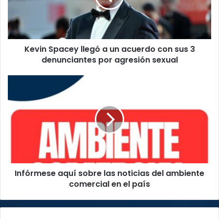
acuerdo
con
sus
3
Kevin Spacey llegó a un acuerdo con sus 3
denunciantes
por
denunciantes por agresión sexual
agresión
sexual
Infórmese
aquí
sobre
las
noticias
del
ambiente
comercial
en
Infórmese aquí sobre las noticias del ambiente
el
país
comercial en el país