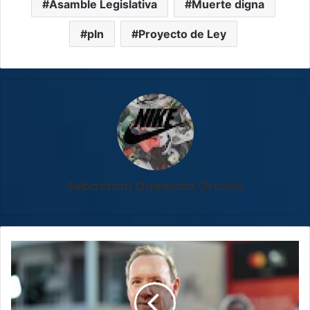
Asamble Legislativa
Muerte digna
pln
Proyecto de Ley
Sebastian Quesada Orozco
Kevin
Spacey
llegó
a
un