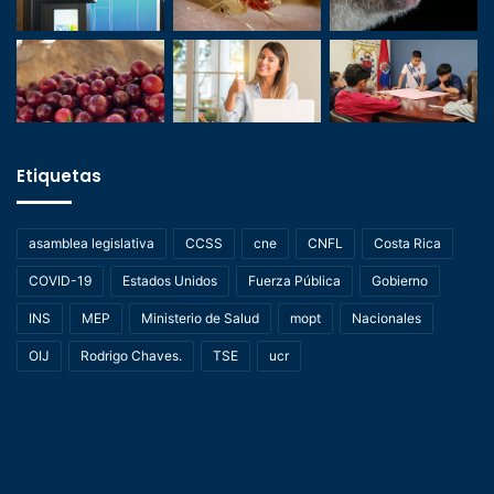
Etiquetas
asamblea legislativa
CCSS
cne
CNFL
Costa Rica
COVID-19
Estados Unidos
Fuerza Pública
Gobierno
INS
MEP
Ministerio de Salud
mopt
Nacionales
OIJ
Rodrigo Chaves.
TSE
ucr