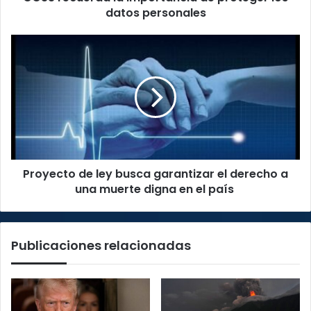
datos personales
Proyecto
de
ley
busca
garantizar
el
derecho
a
una
Proyecto de ley busca garantizar el derecho a
muerte
digna
una muerte digna en el país
en
el
país
Publicaciones relacionadas