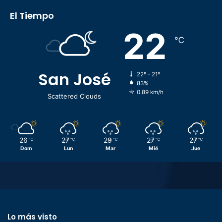
El Tiempo
22
℃
San José
22º - 21º
83%
0.89 km/h
Scattered Clouds
26
27
29
27
27
℃
℃
℃
℃
℃
Dom
Lun
Mar
Mié
Jue
Lo más visto