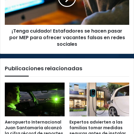
pasar
por
MEP
para
¡Tenga cuidado! Estafadores se hacen pasar
ofrecer
vacantes
por MEP para ofrecer vacantes falsas en redes
falsas
sociales
en
redes
sociales
Publicaciones relacionadas
Aeropuerto Internacional
Expertos advierten a las
Juan Santamaría alcanzó
familias tomar medidas
la cifra récord de reportes
seguras antes de instalar