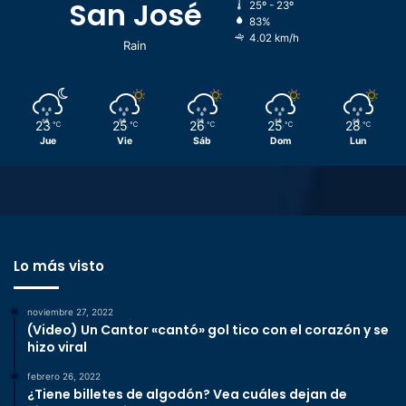
San José
25º - 23º
83%
4.02 km/h
Rain
23
25
26
25
28
℃
℃
℃
℃
℃
Jue
Vie
Sáb
Dom
Lun
Lo más visto
noviembre 27, 2022
(Video) Un Cantor «cantó» gol tico con el corazón y se
hizo viral
febrero 26, 2022
¿Tiene billetes de algodón? Vea cuáles dejan de