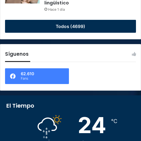
lingüístico
Hace 1 día
Todos (4699)
Síguenos
62.610
Fans
El Tiempo
24
℃