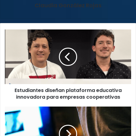
Claudia González Rojas
Estudiantes
diseñan
plataforma
educativa
innovadora
para
empresas
cooperativas
Estudiantes diseñan plataforma educativa
innovadora para empresas cooperativas
¡Tenga
cuidado!
Estafadores
se
hacen