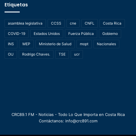
Etiquetas
asamblea legislativa
CCSS
cne
CNFL
Costa Rica
COVID-19
Estados Unidos
Fuerza Pública
Gobierno
INS
MEP
Ministerio de Salud
mopt
Nacionales
OIJ
Rodrigo Chaves.
TSE
ucr
CRC89.1 FM - Noticias - Todo Lo Que Importa en Costa Rica
Contáctanos: info@crc891.com