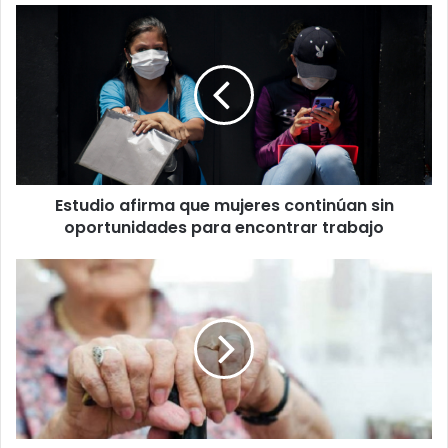
Estudio
afirma
que
mujeres
continúan
sin
oportunidades
para
encontrar
Estudio afirma que mujeres continúan sin
trabajo
oportunidades para encontrar trabajo
Iniciativa
impulsa
políticas
públicas
para
las
personas
adultas
mayores