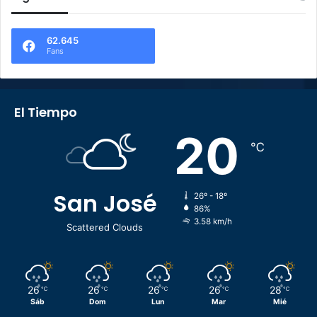
62.645
Fans
El Tiempo
20
℃
San José
26º - 18º
86%
3.58 km/h
Scattered Clouds
26
26
26
26
28
℃
℃
℃
℃
℃
Sáb
Dom
Lun
Mar
Mié