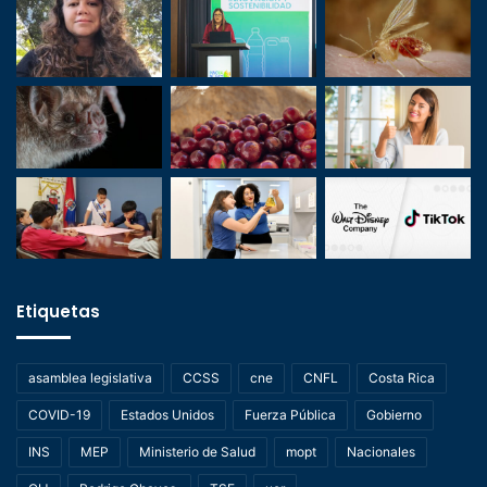
Etiquetas
asamblea legislativa
CCSS
cne
CNFL
Costa Rica
COVID-19
Estados Unidos
Fuerza Pública
Gobierno
INS
MEP
Ministerio de Salud
mopt
Nacionales