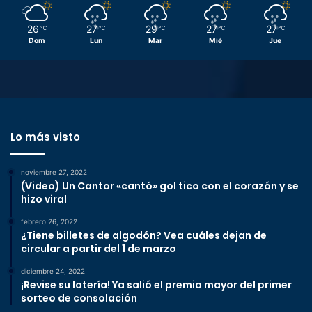
26
27
29
27
27
℃
℃
℃
℃
℃
Dom
Lun
Mar
Mié
Jue
Lo más visto
noviembre 27, 2022
(Video) Un Cantor «cantó» gol tico con el corazón y se
hizo viral
febrero 26, 2022
¿Tiene billetes de algodón? Vea cuáles dejan de
circular a partir del 1 de marzo
diciembre 24, 2022
¡Revise su lotería! Ya salió el premio mayor del primer
sorteo de consolación