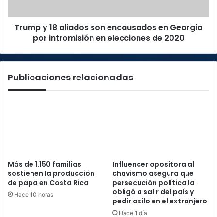
Georgia
por
Trump y 18 aliados son encausados en Georgia
intromisión
en
por intromisión en elecciones de 2020
elecciones
de
2020
Publicaciones relacionadas
Más de 1.150 familias
Influencer opositora al
sostienen la producción
chavismo asegura que
de papa en Costa Rica
persecución política la
obligó a salir del país y
Hace 10 horas
pedir asilo en el extranjero
Hace 1 día