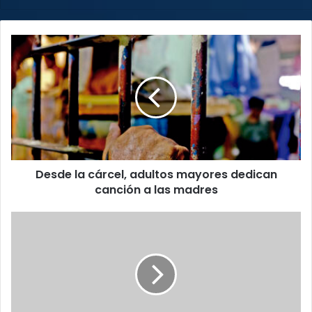
Desde
la
cárcel,
adultos
mayores
dedican
canción
a
las
Desde la cárcel, adultos mayores dedican
madres
canción a las madres
Trump
y
18
aliados
son
encausados
en