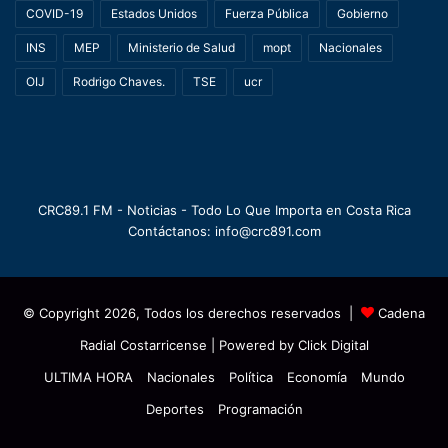
COVID-19
Estados Unidos
Fuerza Pública
Gobierno
INS
MEP
Ministerio de Salud
mopt
Nacionales
OIJ
Rodrigo Chaves.
TSE
ucr
CRC89.1 FM - Noticias - Todo Lo Que Importa en Costa Rica
Contáctanos: info@crc891.com
© Copyright 2026, Todos los derechos reservados |
Cadena
Radial Costarricense
| Powered by
Click Digital
ULTIMA HORA
Nacionales
Política
Economía
Mundo
Deportes
Programación