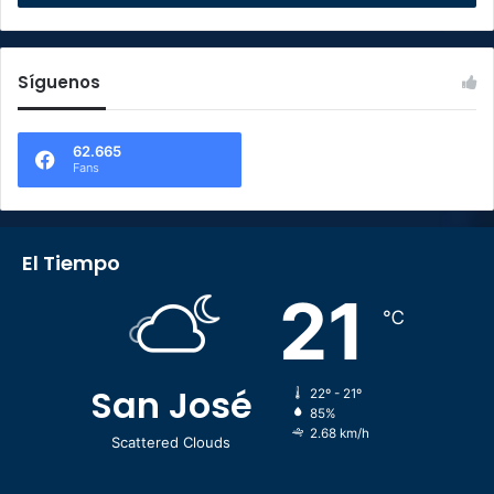
Síguenos
62.665
Fans
El Tiempo
21
℃
San José
22º - 21º
85%
2.68 km/h
Scattered Clouds