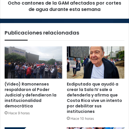
Ocho cantones de la GAM afectados por cortes
agua
durante
de agua durante esta semana
esta
semana
Publicaciones relacionadas
(Video) Ramonenses
Exdiputado que ayudó a
respaldaron al Poder
crear la Sala IV sale a
Judicial y defendieron la
defenderla y afirma que
institucionalidad
Costa Rica vive un intento
democrática
por debilitar sus
instituciones
Hace 9 horas
Hace 10 horas