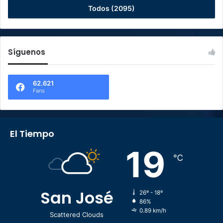
Todos (2095)
Síguenos
62.621
Fans
El Tiempo
19
℃
San José
26º - 18º
86%
0.89 km/h
Scattered Clouds