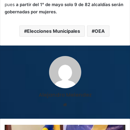
pues
a partir del 1° de mayo solo 9 de 82 alcaldías serán
gobernadas por mujeres.
Elecciones Municipales
OEA
Alejandro Melendez
Sitio
web
Alcalde