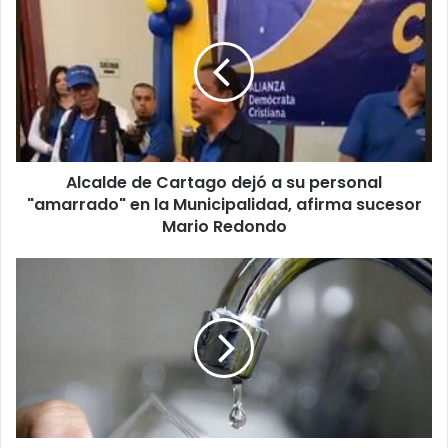
de
Cartago
dejó
a
su
personal
"amarrado"
en
Alcalde de Cartago dejó a su personal
la
Municipalidad,
"amarrado" en la Municipalidad, afirma sucesor
afirma
Mario Redondo
sucesor
Mario
Ocho
Redondo
cantones
de
la
GAM
afectados
por
cortes
de