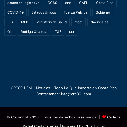
asamblea legislativa
CCSS
cne
CNFL
Costa Rica
COVID-19
Estados Unidos
Fuerza Pública
Gobierno
INS
MEP
Ministerio de Salud
mopt
Nacionales
OIJ
Rodrigo Chaves.
TSE
ucr
CRC89.1 FM - Noticias - Todo Lo Que Importa en Costa Rica
Contáctanos: info@crc891.com
© Copyright 2026, Todos los derechos reservados |
Cadena
Radial Costarricense
| Powered by
Click Digital