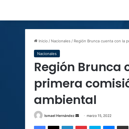
Inicio
/
Nacionales
/
Región Brunca cuenta con la p
Nacionales
Región Brunca 
primera comisi
ambiental
Send
Ismael Hernández
marzo 15, 2022
an
Facebook
X
LinkedIn
Pinterest
Skype
Messen
C