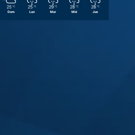
25
25
29
28
28
℃
℃
℃
℃
℃
Dom
Lun
Mar
Mié
Jue