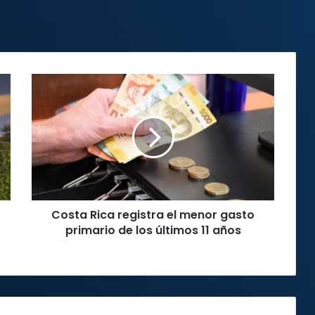
Costa
Rica
registra
el
menor
gasto
primario
de
los
Costa Rica registra el menor gasto
últimos
11
primario de los últimos 11 años
años