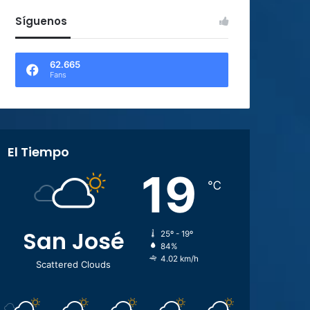
Síguenos
62.665
Fans
El Tiempo
19
℃
San José
25º - 19º
84%
4.02 km/h
Scattered Clouds