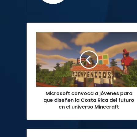
Microsoft
convoca
a
jóvenes
para
que
diseñen
la
Costa
Microsoft convoca a jóvenes para
Rica
del
que diseñen la Costa Rica del futuro
futuro
en el universo Minecraft
en
el
universo
Minecraft