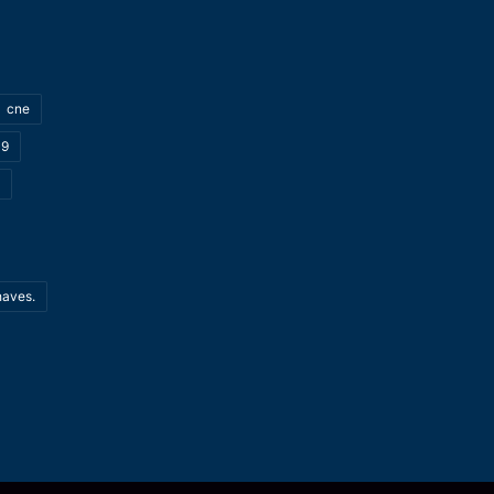
cne
19
haves.