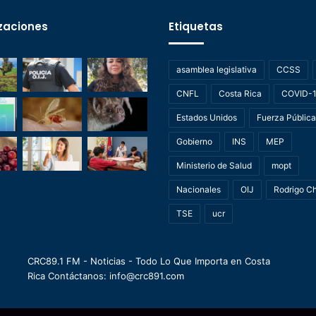
zaciones
Etiquetas
asamblea legislativa
CCSS
CNFL
Costa Rica
COVID-
Estados Unidos
Fuerza Pública
Gobierno
INS
MEP
Ministerio de Salud
mopt
Nacionales
OIJ
Rodrigo C
TSE
ucr
CRC89.1 FM - Noticias - Todo Lo Que Importa en Costa
Rica Contáctanos: info@crc891.com