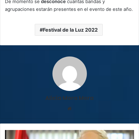
De momento se
desconoce
cuántas bandas y
agrupaciones estarán presentes en el evento de este año.
Festival de la Luz 2022
Alicia Mora Mora
Sitio
web
Primera