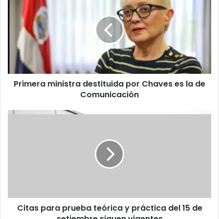
ministra
destituida
por
Chaves
es
la
de
Comunicación
Primera ministra destituida por Chaves es la de
Comunicación
Citas
para
prueba
teórica
y
práctica
del
15
de
Citas para prueba teórica y práctica del 15 de
setiembre
siguen
setiembre siguen vigentes