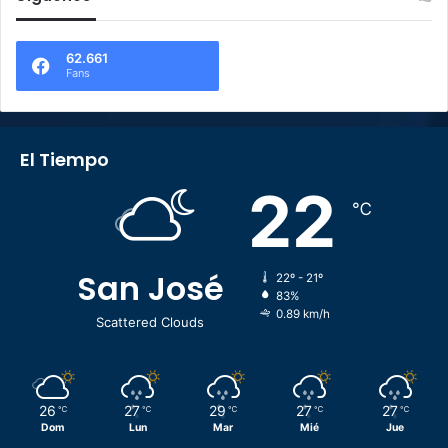
62.661
Fans
El Tiempo
22
℃
San José
22º - 21º
83%
0.89 km/h
Scattered Clouds
26
27
29
27
27
℃
℃
℃
℃
℃
Dom
Lun
Mar
Mié
Jue