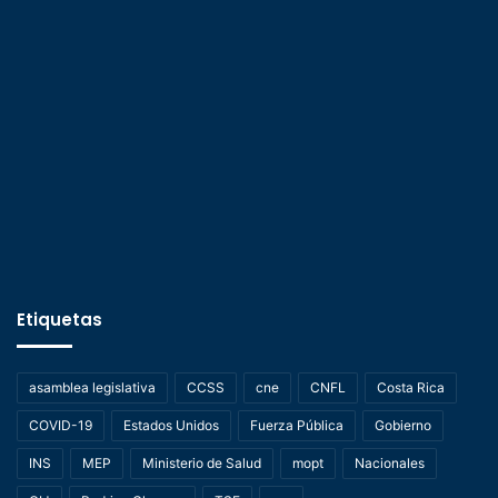
Etiquetas
asamblea legislativa
CCSS
cne
CNFL
Costa Rica
COVID-19
Estados Unidos
Fuerza Pública
Gobierno
INS
MEP
Ministerio de Salud
mopt
Nacionales