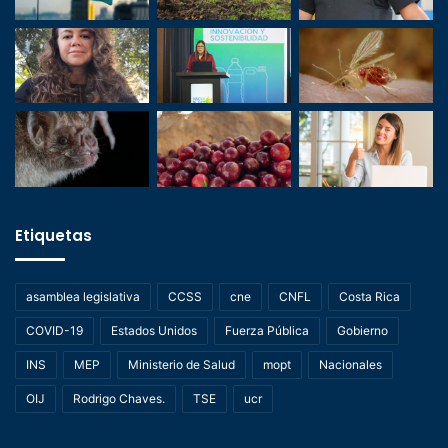
Etiquetas
asamblea legislativa
CCSS
cne
CNFL
Costa Rica
COVID-19
Estados Unidos
Fuerza Pública
Gobierno
INS
MEP
Ministerio de Salud
mopt
Nacionales
OIJ
Rodrigo Chaves.
TSE
ucr