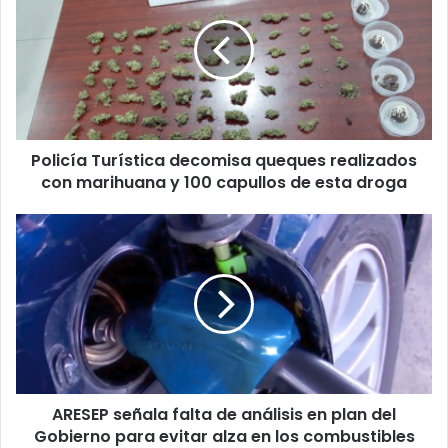
decomisa
queques
realizados
con
marihuana
y
100
Policía Turística decomisa queques realizados
capullos
de
con marihuana y 100 capullos de esta droga
esta
droga
ARESEP
señala
falta
de
análisis
en
plan
del
Gobierno
ARESEP señala falta de análisis en plan del
para
evitar
Gobierno para evitar alza en los combustibles