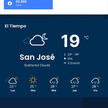
62.666
Fans
El Tiempo
19
℃
San José
23º - 19º
91%
3.13 km/h
Scattered Clouds
23
25
29
27
28
℃
℃
℃
℃
℃
Lun
Mar
Mié
Jue
Vie