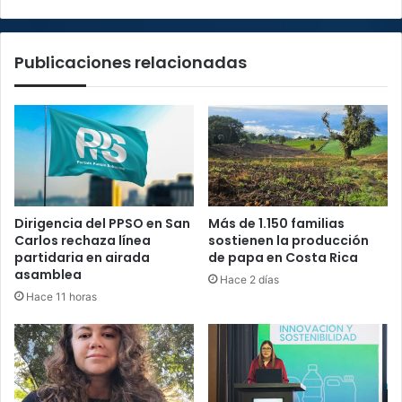
alza
en
los
Publicaciones relacionadas
combustibles
Dirigencia del PPSO en San
Más de 1.150 familias
Carlos rechaza línea
sostienen la producción
partidaria en airada
de papa en Costa Rica
asamblea
Hace 2 días
Hace 11 horas