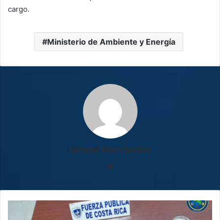
cargo.
Ministerio de Ambiente y Energía
Ismael Hernández
Sitio
web
Policía
Turística