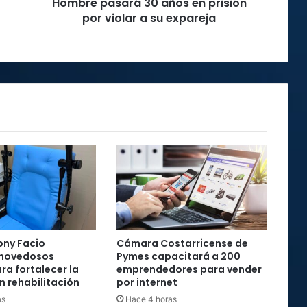
Hombre pasará 30 años en prisión
su
expareja
por violar a su expareja
ony Facio
Cámara Costarricense de
 novedosos
Pymes capacitará a 200
ra fortalecer la
emprendedores para vender
n rehabilitación
por internet
as
Hace 4 horas