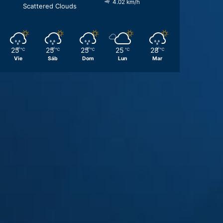
4.02 km/h
Scattered Clouds
25
25
25
25
28
℃
℃
℃
℃
℃
Vie
Sáb
Dom
Lun
Mar