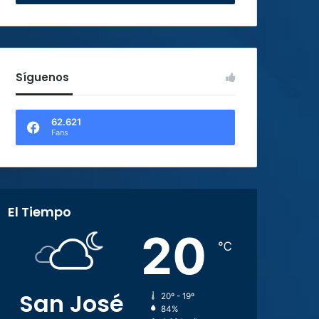
Síguenos
62.621
Fans
El Tiempo
20
℃
San José
20º - 19º
84%