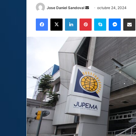
Send
Jose Daniel Sandoval
octubre 24, 2024
an
Facebook
X
LinkedIn
Pinterest
Skype
Messen
C
email