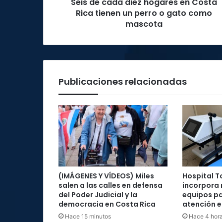
Seis de cada diez hogares en Costa
un
perro
Rica tienen un perro o gato como
o
mascota
gato
como
mascota
Publicaciones relacionadas
(IMÁGENES Y VÍDEOS) Miles
Hospital T
salen a las calles en defensa
incorpora
del Poder Judicial y la
equipos pa
democracia en Costa Rica
atención e
Hace 15 minutos
Hace 4 hor