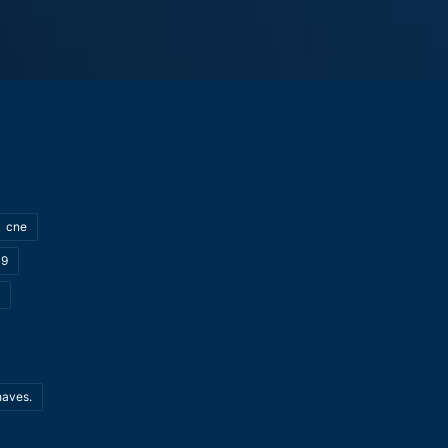
cne
19
haves.