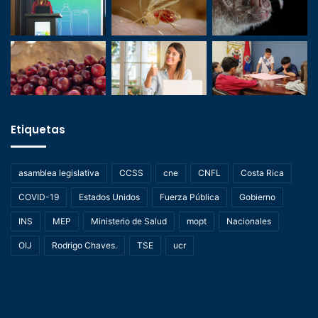
Etiquetas
asamblea legislativa
CCSS
cne
CNFL
Costa Rica
COVID-19
Estados Unidos
Fuerza Pública
Gobierno
INS
MEP
Ministerio de Salud
mopt
Nacionales
OIJ
Rodrigo Chaves.
TSE
ucr