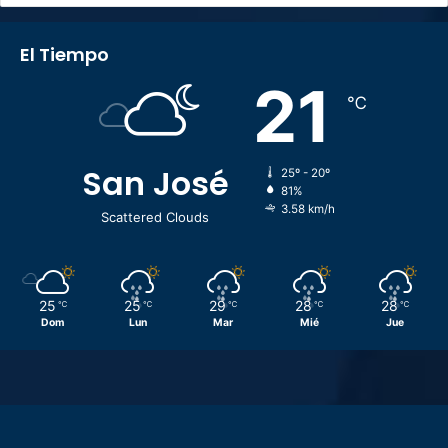
El Tiempo
21
℃
San José
25º - 20º
81%
3.58 km/h
Scattered Clouds
25
25
29
28
28
℃
℃
℃
℃
℃
Dom
Lun
Mar
Mié
Jue