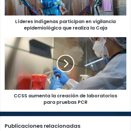
que
realiza
la
Líderes indígenas participan en vigilancia
Caja
epidemiológica que realiza la Caja
CCSS
aumenta
la
creación
de
laboratorios
para
pruebas
PCR
CCSS aumenta la creación de laboratorios
para pruebas PCR
Publicaciones relacionadas