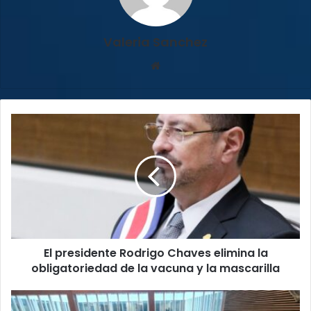
Valeria Sanchez
Sitio
web
El
presidente
Rodrigo
Chaves
elimina
la
obligatoriedad
de
la
El presidente Rodrigo Chaves elimina la
vacuna
y
obligatoriedad de la vacuna y la mascarilla
la
mascarilla
Algunos
diputados