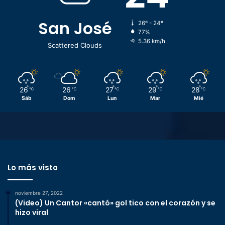
San José
26º - 24º
77%
5.36 km/h
Scattered Clouds
26
26
27
29
28
℃
℃
℃
℃
℃
Sáb
Dom
Lun
Mar
Mié
Lo más visto
noviembre 27, 2022
(Video) Un Cantor «cantó» gol tico con el corazón y se
hizo viral