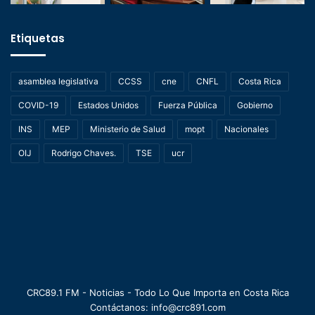
Etiquetas
asamblea legislativa
CCSS
cne
CNFL
Costa Rica
COVID-19
Estados Unidos
Fuerza Pública
Gobierno
INS
MEP
Ministerio de Salud
mopt
Nacionales
OIJ
Rodrigo Chaves.
TSE
ucr
CRC89.1 FM - Noticias - Todo Lo Que Importa en Costa Rica
Contáctanos: info@crc891.com