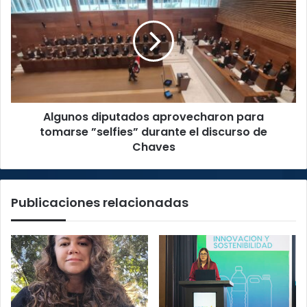
aprovecharon
para
tomarse
”selfies”
durante
el
discurso
Algunos diputados aprovecharon para
de
Chaves
tomarse ”selfies” durante el discurso de
Chaves
Publicaciones relacionadas