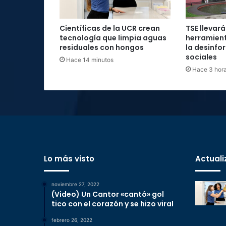
Científicas de la UCR crean
TSE llevará
tecnología que limpia aguas
herramient
residuales con hongos
la desinfo
sociales
Hace 14 minutos
Hace 3 hor
Lo más visto
Actuali
noviembre 27, 2022
(Video) Un Cantor «cantó» gol
tico con el corazón y se hizo viral
febrero 26, 2022