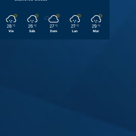
28
26
27
27
29
℃
℃
℃
℃
℃
Vie
Sáb
Dom
Lun
Mar