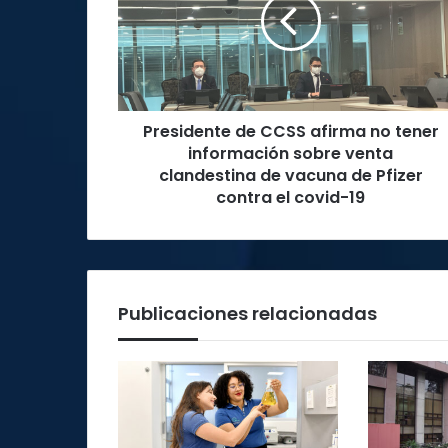
afirma
no
tener
información
sobre
venta
Presidente de CCSS afirma no tener
clandestina
de
información sobre venta
vacuna
clandestina de vacuna de Pfizer
de
contra el covid-19
Pfizer
contra
el
covid-
19
Publicaciones relacionadas