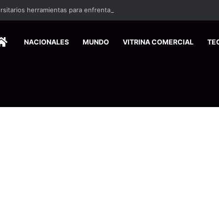
ersitarios herramientas para enfrentar la desinformación en redes social
HOME
NACIONALES
MUNDO
VITRINA COMERCIAL
TE