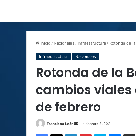
Inicio
/
Nacionales
/
Infraestructura
/
Rotonda de la
Infraestructura
Nacionales
Rotonda de la 
cambios viales a
de febrero
Send
Francisco León
febrero 3, 2021
an
Facebook
X
LinkedIn
Pinterest
Skype
Messen
C