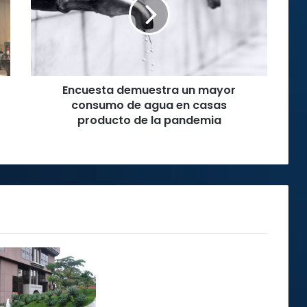
mayor
consumo
de
agua
en
casas
Encuesta demuestra un mayor
producto
de
consumo de agua en casas
la
producto de la pandemia
pandemia