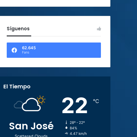
Síguenos
62.645
Fans
El Tiempo
22
℃
San José
28º - 22º
84%
4.47 km/h
Scattered Clouds