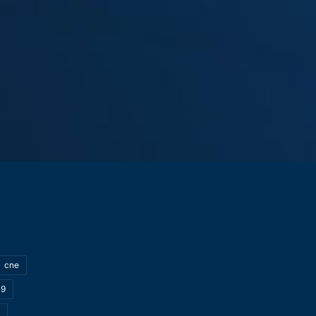
cne
19