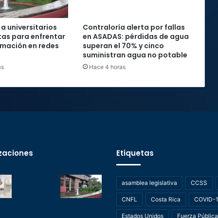
 a universitarios
Contraloría alerta por fallas
as para enfrentar
en ASADAS: pérdidas de agua
rmación en redes
superan el 70% y cinco
suministran agua no potable
as
Hace 4 horas
zaciones
Etiquetas
asamblea legislativa
CCSS
CNFL
Costa Rica
COVID-
Estados Unidos
Fuerza Pública