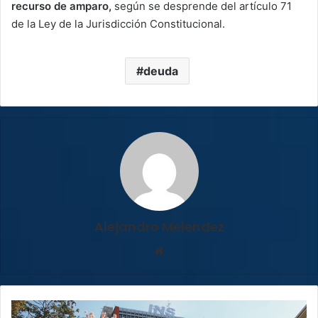
recurso de amparo,
según se desprende del artículo 71
de la Ley de la Jurisdicción Constitucional.
deuda
Alejandro Melendez
Sitio
web
Seguro