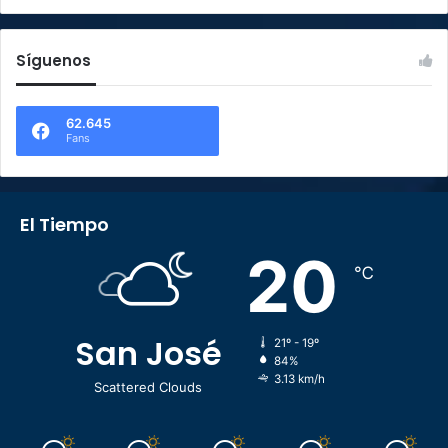
Síguenos
62.645
Fans
El Tiempo
20
℃
San José
21º - 19º
84%
3.13 km/h
Scattered Clouds