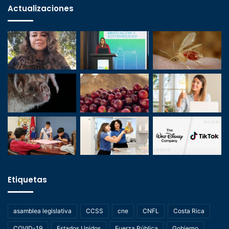
Actualizaciones
Etiquetas
asamblea legislativa
CCSS
cne
CNFL
Costa Rica
COVID-19
Estados Unidos
Fuerza Pública
Gobierno