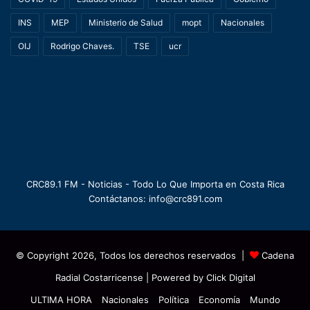
INS
MEP
Ministerio de Salud
mopt
Nacionales
OIJ
Rodrigo Chaves.
TSE
ucr
CRC89.1 FM - Noticias - Todo Lo Que Importa en Costa Rica
Contáctanos: info@crc891.com
© Copyright 2026, Todos los derechos reservados |
Cadena
Radial Costarricense
| Powered by
Click Digital
ULTIMA HORA
Nacionales
Política
Economía
Mundo