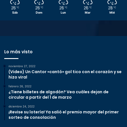
26
26
26
26
28
℃
℃
℃
℃
℃
Sáb
Dom
Lun
Mar
Mié
Lo más visto
noviembre 27, 2022
(Video) Un Cantor «cantó» gol tico con el corazón y se
hizo viral
febrero 26, 2022
¿Tiene billetes de algodón? Vea cuáles dejan de
circular a partir del 1 de marzo
diciembre 24, 2022
¡Revise su lotería! Ya salió el premio mayor del primer
sorteo de consolación