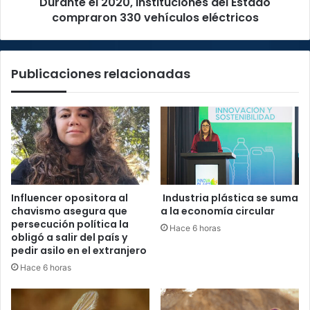
Durante el 2020, instituciones del Estado
eléctricos
compraron 330 vehículos eléctricos
Publicaciones relacionadas
Influencer opositora al
Industria plástica se suma
chavismo asegura que
a la economía circular
persecución política la
Hace 6 horas
obligó a salir del país y
pedir asilo en el extranjero
Hace 6 horas