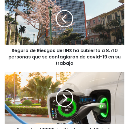
de
Riesgos
del
INS
ha
cubierto
a
8.710
Seguro de Riesgos del INS ha cubierto a 8.710
personas
que
personas que se contagiaron de covid-19 en su
se
trabajo
contagiaron
de
Durante
covid-
el
19
2020,
en
instituciones
su
del
trabajo
Estado
compraron
330
vehículos