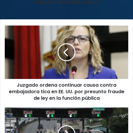
Claudia González Rojas
Juzgado
ordena
continuar
causa
contra
embajadora
tica
en
EE.
Juzgado ordena continuar causa contra
UU.
por
embajadora tica en EE. UU. por presunto fraude
presunto
de ley en la función pública
fraude
de
Peajes
ley
sin
en
cobro
la
en