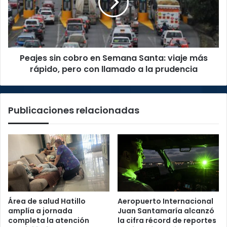
función
Semana
pública
Santa:
viaje
más
rápido,
Peajes sin cobro en Semana Santa: viaje más
pero
con
rápido, pero con llamado a la prudencia
llamado
a
la
Publicaciones relacionadas
prudencia
Área de salud Hatillo
Aeropuerto Internacional
amplía a jornada
Juan Santamaría alcanzó
completa la atención
la cifra récord de reportes