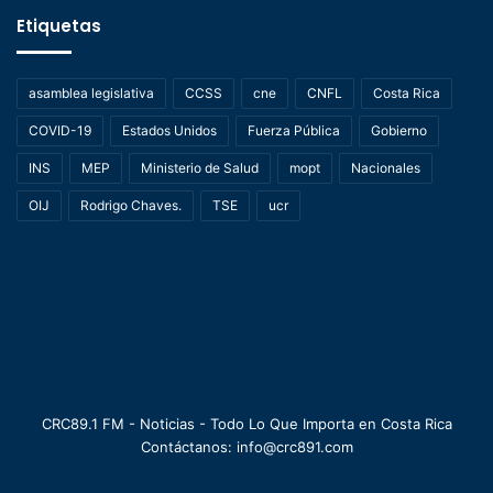
Etiquetas
asamblea legislativa
CCSS
cne
CNFL
Costa Rica
COVID-19
Estados Unidos
Fuerza Pública
Gobierno
INS
MEP
Ministerio de Salud
mopt
Nacionales
OIJ
Rodrigo Chaves.
TSE
ucr
CRC89.1 FM - Noticias - Todo Lo Que Importa en Costa Rica
Contáctanos: info@crc891.com