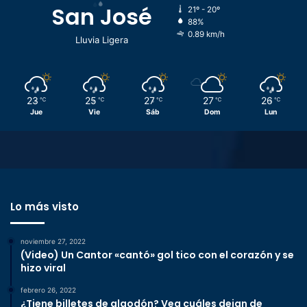
San José
21º - 20º
88%
0.89 km/h
Lluvia Ligera
23
25
27
27
26
℃
℃
℃
℃
℃
Jue
Vie
Sáb
Dom
Lun
Lo más visto
noviembre 27, 2022
(Video) Un Cantor «cantó» gol tico con el corazón y se
hizo viral
febrero 26, 2022
¿Tiene billetes de algodón? Vea cuáles dejan de