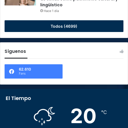
lingüístico
Hace 1 día
Todos (4699)
Síguenos
62.610
Fans
El Tiempo
20
℃