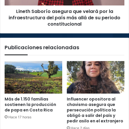
del
Lineth Saborío asegura que velará por la
país
más
infraestructura del país más allá de su periodo
allá
constitucional
de
su
periodo
Publicaciones relacionadas
constitucional
Más de 1.150 familias
Influencer opositora al
sostienen la producción
chavismo asegura que
de papa en Costa Rica
persecución política la
obligó a salir del país y
Hace 17 horas
pedir asilo en el extranjero
Hace 2 días