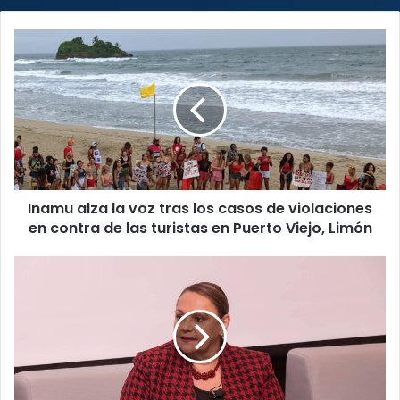
Inamu
alza
la
voz
tras
los
casos
de
violaciones
Inamu alza la voz tras los casos de violaciones
en
contra
en contra de las turistas en Puerto Viejo, Limón
de
las
Lineth
turistas
Saborío
en
asegura
Puerto
que
Viejo,
velará
Limón
por
la
infraestructura