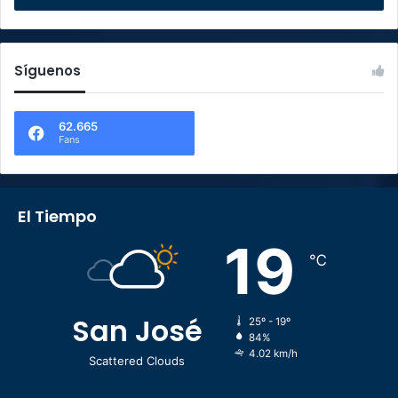
Síguenos
62.665
Fans
El Tiempo
19
℃
San José
25º - 19º
84%
4.02 km/h
Scattered Clouds