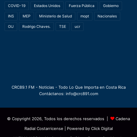
COVID-19
Estados Unidos
Fuerza Pública
Gobierno
INS
MEP
Ministerio de Salud
mopt
Nacionales
OIJ
Rodrigo Chaves.
TSE
ucr
CRC89.1 FM - Noticias - Todo Lo Que Importa en Costa Rica
Contáctanos: info@crc891.com
© Copyright 2026, Todos los derechos reservados |
Cadena
Radial Costarricense
| Powered by
Click Digital