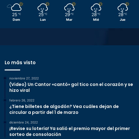
25
25
29
28
28
℃
℃
℃
℃
℃
Dom
Lun
Mar
Mié
Jue
Lo más visto
noviembre 27, 2022
(Video) Un Cantor «cantó» gol tico con el corazón y se
hizo viral
febrero 26, 2022
¿Tiene billetes de algodón? Vea cuáles dejan de
circular a partir del 1 de marzo
diciembre 24, 2022
¡Revise su lotería! Ya salió el premio mayor del primer
sorteo de consolación