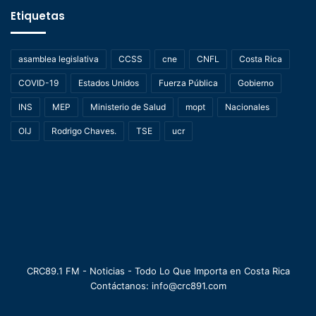
Etiquetas
asamblea legislativa
CCSS
cne
CNFL
Costa Rica
COVID-19
Estados Unidos
Fuerza Pública
Gobierno
INS
MEP
Ministerio de Salud
mopt
Nacionales
OIJ
Rodrigo Chaves.
TSE
ucr
CRC89.1 FM - Noticias - Todo Lo Que Importa en Costa Rica
Contáctanos: info@crc891.com