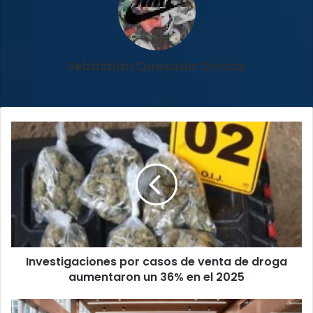
Sebastian Quesada Orozco
Investigaciones
por
casos
de
venta
de
droga
aumentaron
un
Investigaciones por casos de venta de droga
36%
en
aumentaron un 36% en el 2025
el
2025
Diputados