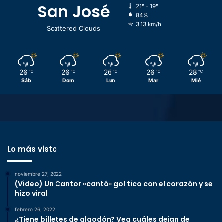
San José
21º - 19º
84%
3.13 km/h
Scattered Clouds
26
26
26
26
28
℃
℃
℃
℃
℃
Sáb
Dom
Lun
Mar
Mié
Lo más visto
noviembre 27, 2022
(Video) Un Cantor «cantó» gol tico con el corazón y se
hizo viral
febrero 26, 2022
¿Tiene billetes de algodón? Vea cuáles dejan de