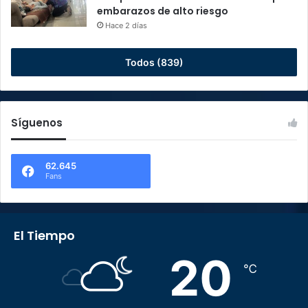
embarazos de alto riesgo
Hace 2 días
Todos (839)
Síguenos
62.645
Fans
El Tiempo
20
℃