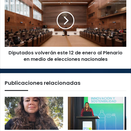
volverán
este
12
de
enero
al
Plenario
en
Diputados volverán este 12 de enero al Plenario
medio
de
en medio de elecciones nacionales
elecciones
nacionales
Publicaciones relacionadas