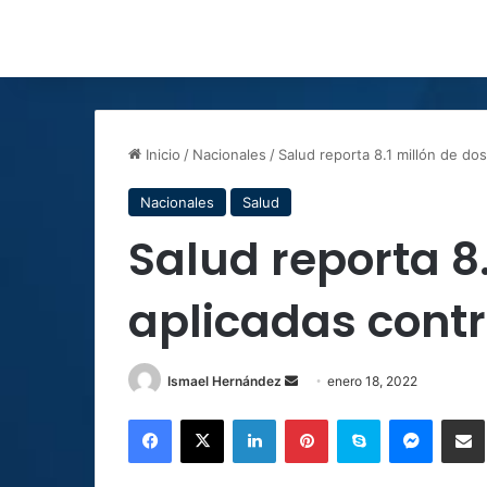
Inicio
/
Nacionales
/
Salud reporta 8.1 millón de dos
Nacionales
Salud
Salud reporta 8.
aplicadas contr
Send
Ismael Hernández
enero 18, 2022
an
Facebook
X
LinkedIn
Pinterest
Skype
Messen
C
email