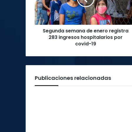
283
ingresos
hospitalarios
por
Segunda semana de enero registra
covid-
19
283 ingresos hospitalarios por
covid-19
Publicaciones relacionadas