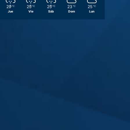
29
25
25
23
25
℃
℃
℃
℃
℃
Jue
Vie
Sáb
Dom
Lun