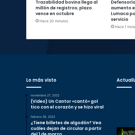
Trazabilidad bovina llega al
Defensoría
millón de registros; plazo
aumento e
vence en octubre
Lumaca por
servicio
Hace 20 minutos
Hace 1 hora
Lo más visto
Actuali
noviembre 27, 2022
(Video) Un Cantor «cantó» gol
tico con el corazón y se hizo viral
febrero 26, 2022
¿Tiene billetes de algodón? Vea
cuáles dejan de circular a partir
del 1 de marzo