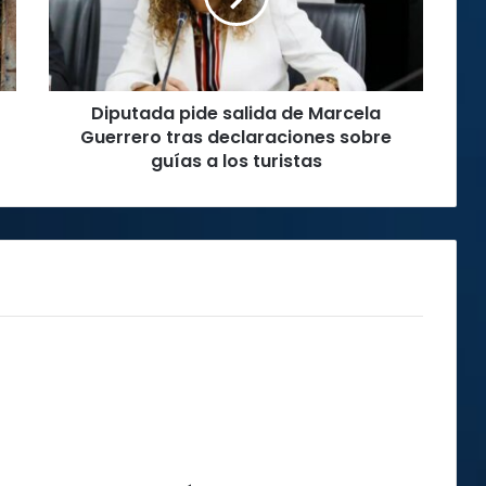
Guerrero
tras
declaraciones
sobre
Diputada pide salida de Marcela
guías
a
Guerrero tras declaraciones sobre
los
guías a los turistas
turistas