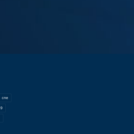
cne
19