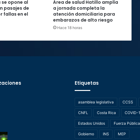
 se opone al
Área de salud Hatillo amplía
n pasajes de
a jornada completa la
 fallas en el
atención domiciliaria para
embarazos de alto riesgo
Hace 18 horas
zaciones
Etiquetas
asamblea legislativa
CCSS
CNFL
Costa Rica
COVID-
Estados Unidos
Fuerza Pública
Gobierno
INS
MEP