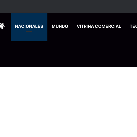
ión sobre eventual fusión de universidades públicas
HOME
NACIONALES
MUNDO
VITRINA COMERCIAL
TE