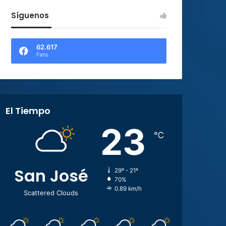
Síguenos
62.617
Fans
El Tiempo
23
℃
San José
29º - 21º
70%
0.89 km/h
Scattered Clouds