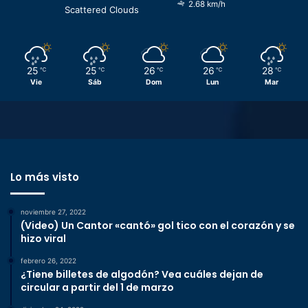
2.68 km/h
Scattered Clouds
25
25
26
26
28
℃
℃
℃
℃
℃
Vie
Sáb
Dom
Lun
Mar
Lo más visto
noviembre 27, 2022
(Video) Un Cantor «cantó» gol tico con el corazón y se
hizo viral
febrero 26, 2022
¿Tiene billetes de algodón? Vea cuáles dejan de
circular a partir del 1 de marzo