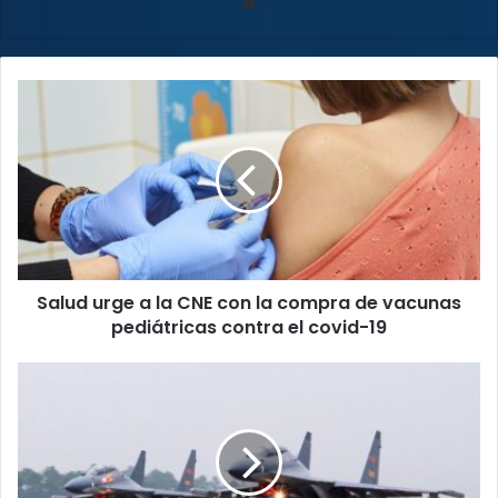
Sitio
web
Salud
urge
a
la
CNE
con
la
compra
de
Salud urge a la CNE con la compra de vacunas
vacunas
pediátricas
pediátricas contra el covid-19
contra
el
EEUU
covid-
insta
19
a
China
a
frenar