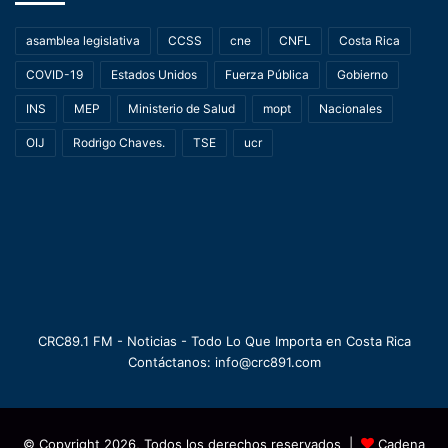
asamblea legislativa
CCSS
cne
CNFL
Costa Rica
COVID-19
Estados Unidos
Fuerza Pública
Gobierno
INS
MEP
Ministerio de Salud
mopt
Nacionales
OIJ
Rodrigo Chaves.
TSE
ucr
CRC89.1 FM - Noticias - Todo Lo Que Importa en Costa Rica
Contáctanos: info@crc891.com
© Copyright 2026, Todos los derechos reservados |
Cadena