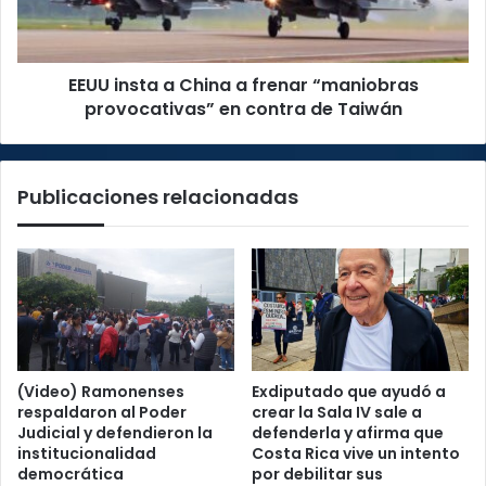
“maniobras
provocativas”
en
EEUU insta a China a frenar “maniobras
contra
de
provocativas” en contra de Taiwán
Taiwán
Publicaciones relacionadas
(Video) Ramonenses
Exdiputado que ayudó a
respaldaron al Poder
crear la Sala IV sale a
Judicial y defendieron la
defenderla y afirma que
institucionalidad
Costa Rica vive un intento
democrática
por debilitar sus