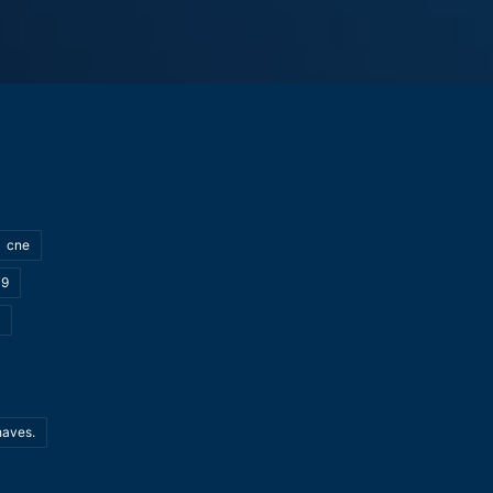
cne
19
haves.