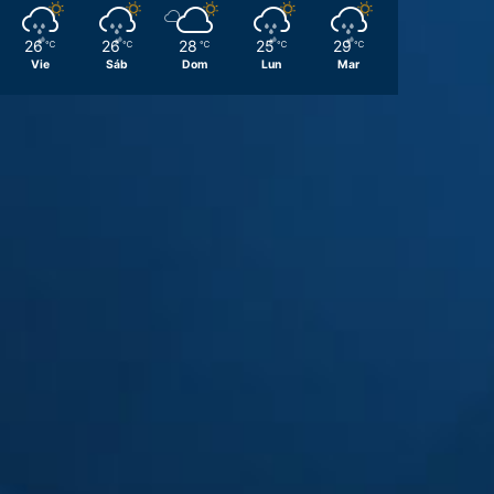
26
26
28
25
29
℃
℃
℃
℃
℃
Vie
Sáb
Dom
Lun
Mar