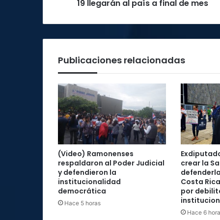
de
19 llegarán al país a final de mes
mes
Publicaciones relacionadas
(Video) Ramonenses
Exdiputad
respaldaron al Poder Judicial
crear la Sa
y defendieron la
defenderla
institucionalidad
Costa Rica
democrática
por debilit
institucio
Hace 5 horas
Hace 6 hor