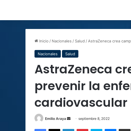
Inicio
/
Nacionales
/
Salud
/
AstraZeneca crea campa
Nacionales
Salud
AstraZeneca c
prevenir la en
cardiovascular
Send
Emilio Araya
septiembre 8, 2022
an
Facebook
X
LinkedIn
Pinterest
Skype
Messen
C