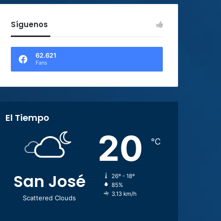
Síguenos
62.621
Fans
El Tiempo
20
℃
San José
26º - 18º
85%
3.13 km/h
Scattered Clouds