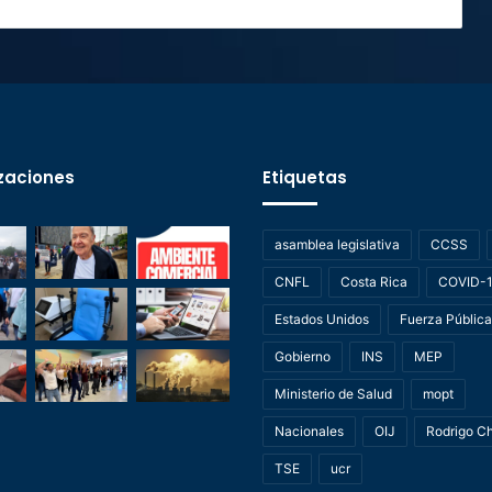
zaciones
Etiquetas
asamblea legislativa
CCSS
CNFL
Costa Rica
COVID-
Estados Unidos
Fuerza Pública
Gobierno
INS
MEP
Ministerio de Salud
mopt
Nacionales
OIJ
Rodrigo C
TSE
ucr