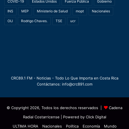
COVID-19
Estados Unidos
Fuerza Pública
Gobierno
INS
MEP
Ministerio de Salud
mopt
Nacionales
OIJ
Rodrigo Chaves.
TSE
ucr
CRC89.1 FM - Noticias - Todo Lo Que Importa en Costa Rica
Contáctanos: info@crc891.com
© Copyright 2026, Todos los derechos reservados |
Cadena
Radial Costarricense
| Powered by
Click Digital
ULTIMA HORA
Nacionales
Política
Economía
Mundo