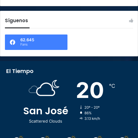
Síguenos
62.645
Fans
El Tiempo
20
℃
San José
20º - 20º
86%
3.13 km/h
Scattered Clouds