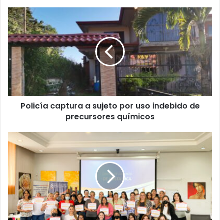
Policía
captura
a
sujeto
por
uso
indebido
de
precursores
Policía captura a sujeto por uso indebido de
químicos
precursores químicos
Capacitan
a
mujeres
emprendedoras
para
reforzar
el
modelo
de