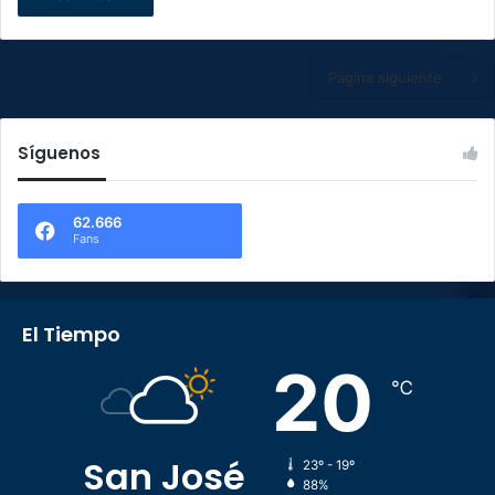
Página siguiente
Síguenos
62.666
Fans
El Tiempo
20
℃
San José
23º - 19º
88%