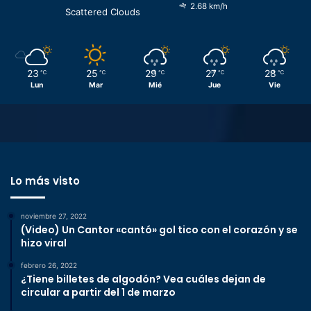
2.68 km/h
Scattered Clouds
23
25
29
27
28
℃
℃
℃
℃
℃
Lun
Mar
Mié
Jue
Vie
Lo más visto
noviembre 27, 2022
(Video) Un Cantor «cantó» gol tico con el corazón y se
hizo viral
febrero 26, 2022
¿Tiene billetes de algodón? Vea cuáles dejan de
circular a partir del 1 de marzo