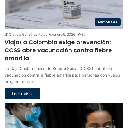
Nacionales
Claudia González Rojas
enero 9, 2026
57
Viajar a Colombia exige prevención:
CCSS abre vacunación contra fiebre
amarilla
La Caja Costarricense de Seguro Social (CCSS) habilitó la
vacunación contra la fiebre amarilla para personas con vuelos
programados a…
Leer más »