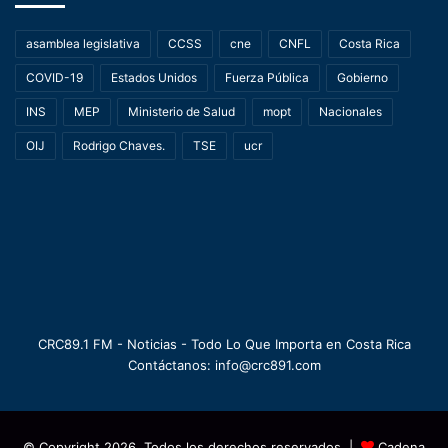
asamblea legislativa
CCSS
cne
CNFL
Costa Rica
COVID-19
Estados Unidos
Fuerza Pública
Gobierno
INS
MEP
Ministerio de Salud
mopt
Nacionales
OIJ
Rodrigo Chaves.
TSE
ucr
CRC89.1 FM - Noticias - Todo Lo Que Importa en Costa Rica
Contáctanos: info@crc891.com
© Copyright 2026, Todos los derechos reservados |
Cadena