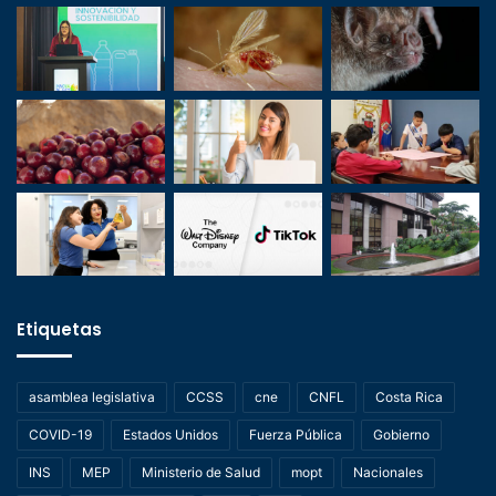
Etiquetas
asamblea legislativa
CCSS
cne
CNFL
Costa Rica
COVID-19
Estados Unidos
Fuerza Pública
Gobierno
INS
MEP
Ministerio de Salud
mopt
Nacionales