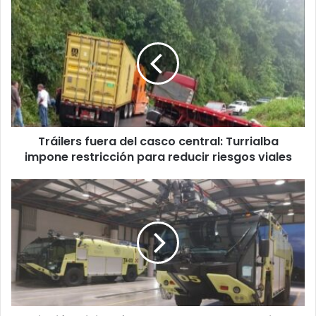
Tráilers
fuera
del
casco
central:
Turrialba
impone
restricción
para
Tráilers fuera del casco central: Turrialba
reducir
riesgos
impone restricción para reducir riesgos viales
viales
Aviación
Civil
se
fortalece
con
nuevos
equipos
para
atender