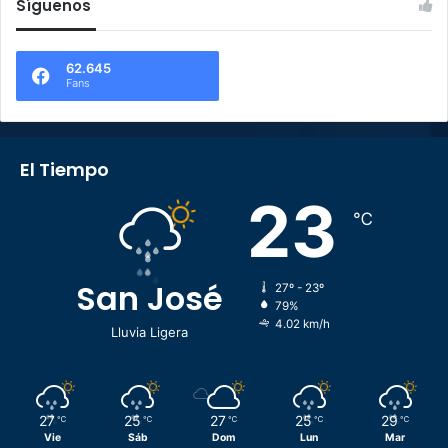
Síguenos
62.645
Fans
El Tiempo
23
℃
San José
27º - 23º
79%
4.02 km/h
Lluvia Ligera
27
25
27
25
29
℃
℃
℃
℃
℃
Vie
Sáb
Dom
Lun
Mar