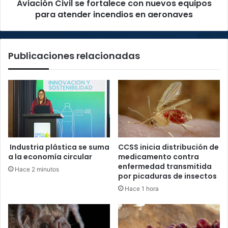
Aviación Civil se fortalece con nuevos equipos
incendios
en
para atender incendios en aeronaves
aeronaves
Publicaciones relacionadas
Industria plástica se suma
CCSS inicia distribución de
a la economía circular
medicamento contra
enfermedad transmitida
Hace 2 minutos
por picaduras de insectos
Hace 1 hora