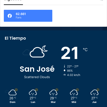
62.661
Fans
El Tiempo
21
℃
San José
22º - 21º
86%
4.02 km/h
Scattered Clouds
26
27
29
27
27
℃
℃
℃
℃
℃
Dom
Lun
Mar
Mié
Jue