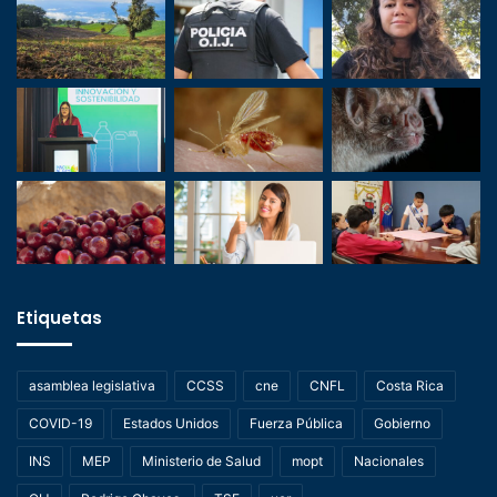
Etiquetas
asamblea legislativa
CCSS
cne
CNFL
Costa Rica
COVID-19
Estados Unidos
Fuerza Pública
Gobierno
INS
MEP
Ministerio de Salud
mopt
Nacionales