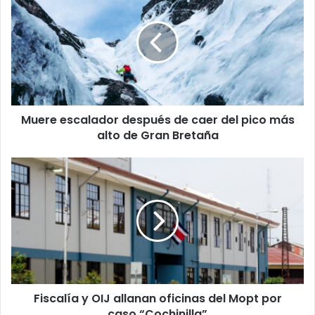
después
de
caer
del
pico
más
alto
Muere escalador después de caer del pico más
de
Gran
alto de Gran Bretaña
Bretaña
Fiscalía
y
OIJ
allanan
oficinas
del
Mopt
por
caso
Fiscalía y OIJ allanan oficinas del Mopt por
“Cochinilla”
caso “Cochinilla”