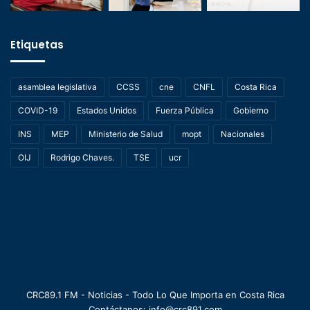
Etiquetas
asamblea legislativa
CCSS
cne
CNFL
Costa Rica
COVID-19
Estados Unidos
Fuerza Pública
Gobierno
INS
MEP
Ministerio de Salud
mopt
Nacionales
OIJ
Rodrigo Chaves.
TSE
ucr
CRC89.1 FM - Noticias - Todo Lo Que Importa en Costa Rica
Contáctanos: info@crc891.com