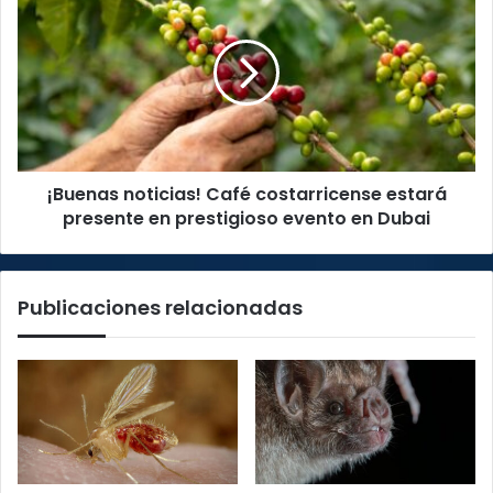
noticias!
Café
costarricense
estará
presente
en
prestigioso
evento
¡Buenas noticias! Café costarricense estará
en
Dubai
presente en prestigioso evento en Dubai
Publicaciones relacionadas