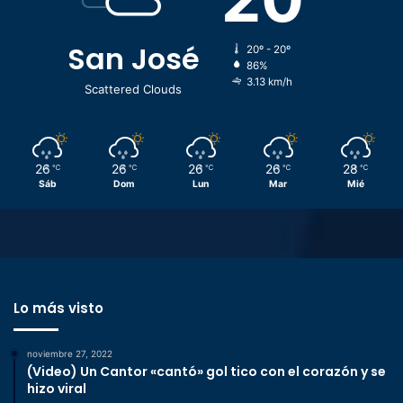
San José
20º - 20º
86%
3.13 km/h
Scattered Clouds
26
26
26
26
28
℃
℃
℃
℃
℃
Sáb
Dom
Lun
Mar
Mié
Lo más visto
noviembre 27, 2022
(Video) Un Cantor «cantó» gol tico con el corazón y se
hizo viral