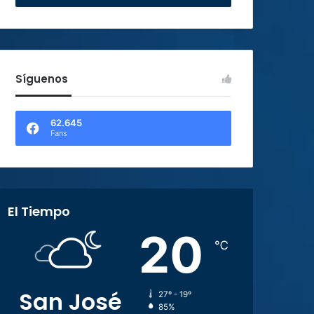
Síguenos
62.645
Fans
El Tiempo
20
℃
San José
27º - 19º
85%