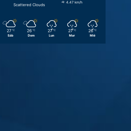
4.47 km/h
Scattered Clouds
27
26
27
27
26
℃
℃
℃
℃
℃
Sáb
Dom
Lun
Mar
Mié