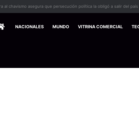
 se suma a la economía circular
HOME
NACIONALES
MUNDO
VITRINA COMERCIAL
TE