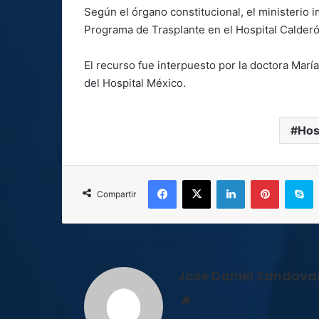
Según el órgano constitucional, el ministerio
Programa de Trasplante en el Hospital Calderó
El recurso fue interpuesto por la doctora Mar
del Hospital México.
Hos
Facebook
X
LinkedIn
Pinterest
S
Compartir
Jose Daniel Sandova
Sitio
web