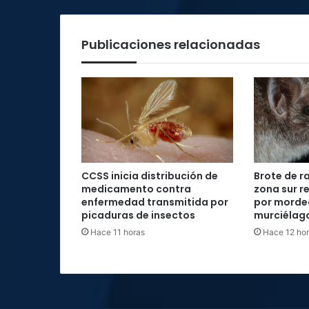
2022
Publicaciones relacionadas
CCSS inicia distribución de
Brote de r
medicamento contra
zona sur re
enfermedad transmitida por
por morde
picaduras de insectos
murciélag
Hace 11 horas
Hace 12 ho