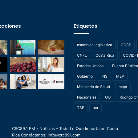
zaciones
Etiquetas
asamblea legislativa
CCSS
CNFL
Costa Rica
COVID-
Estados Unidos
Fuerza Pública
Gobierno
INS
MEP
Ministerio de Salud
mopt
Nacionales
OIJ
Rodrigo C
TSE
ucr
CRC89.1 FM - Noticias - Todo Lo Que Importa en Costa
Rica Contáctanos: info@crc891.com