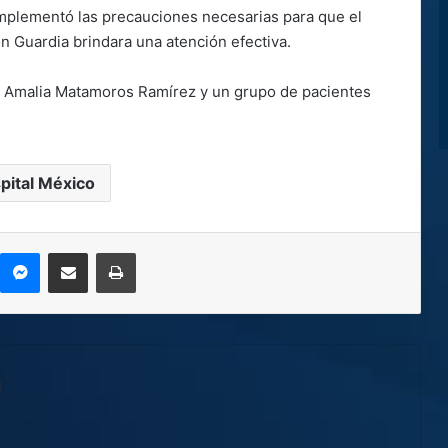
 implementó las precauciones necesarias para que el
n Guardia brindara una atención efectiva.
ía Amalia Matamoros Ramírez y un grupo de pacientes
pital México
kype
Messenger
Compartir por correo electrónico
Imprimir
l