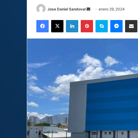
Send
Jose Daniel Sandoval
enero 29, 2024
an
Facebook
X
LinkedIn
Pinterest
Skype
Messen
C
email