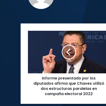
Informe
presentado
por
los
diputados
afirma
que
Chaves
utilizó
Informe presentado por los
dos
estructuras
diputados afirma que Chaves utilizó
paralelas
dos estructuras paralelas en
en
campaña electoral 2022
campaña
electoral