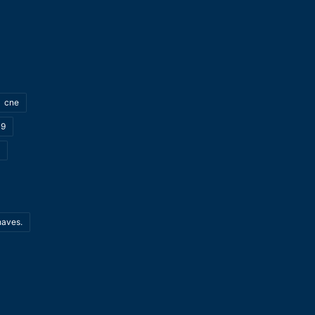
cne
19
haves.