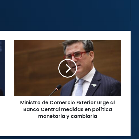
Ministro
de
Comercio
Exterior
urge
al
Banco
Central
medidas
Ministro de Comercio Exterior urge al
en
política
Banco Central medidas en política
monetaria
monetaria y cambiaria
y
cambiaria